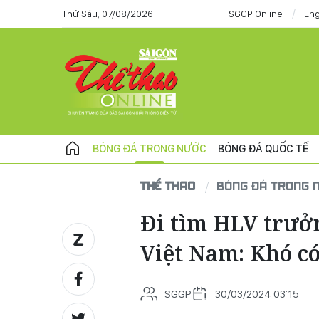
Thứ Sáu, 07/08/2026
SGGP Online
Eng
BÓNG ĐÁ TRONG NƯỚC
BÓNG ĐÁ QUỐC TẾ
THỂ THAO
BÓNG ĐÁ TRONG 
Đi tìm HLV trưở
Việt Nam: Khó có
SGGP
30/03/2024 03:15