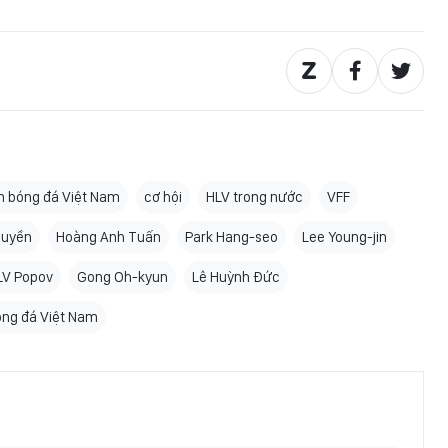
ển bóng đá Việt Nam
cơ hội
HLV trong nước
VFF
quyền
Hoàng Anh Tuấn
Park Hang-seo
Lee Young-jin
LV Popov
Gong Oh-kyun
Lê Huỳnh Đức
ng đá Việt Nam