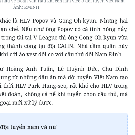
n hậu vệ Đoàn Văn Hậu khi còn làm việc ở đội tuyển Việt Nam
Ảnh: P.MINH
ử khác là HLV Popov và Gong Oh-kyun. Nhưng hai
ạn chế. Nếu như ông Popov có cá tính nóng nảy,
 trọng tài tại V-League thì ông Gong Oh-kyun vừa
ng thành công tại đội CAHN. Nhà cầm quân này
hi cởi áo vest đôi co với cầu thủ đội Nam Định.
hư Hoàng Anh Tuấn, Lê Huỳnh Đức, Chu Đình
ưng từ những dấu ấn mà đội tuyển Việt Nam tạo
ới thời HLV Park Hang-seo, rất khó cho HLV trong
yết đoán, không cả nể khi tuyển chọn cầu thủ, mà
goại mới xử lý được.
 đội tuyển nam và nữ