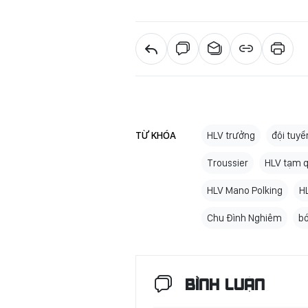
TỪ KHÓA
HLV trưởng
đội tuy
Troussier
HLV tạm 
HLV Mano Polking
H
Chu Đình Nghiêm
bó
BÌNH LUẬN