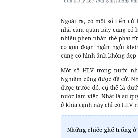
Cựu trợ lý Lee Young-Jin hướng dẫ
Ngoài ra, có một số tiến c
nhà cầm quân này cũng có h
nhiều phen nhận thẻ phạt từ
có giai đoạn ngắn ngủi khô
cũng có hình ảnh không đẹp k
Một số HLV trong nước n
Nghiêm cũng được đề cử. Nh
được trước đó, cụ thể là dư
nước làm việc. Nhất là sự qu
ở khía cạnh này chỉ có HLV n
Những chiếc ghế trống ở