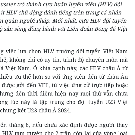
ussier trở thành cựu huấn luyện viên (HLV) đội
ít HLV chủ động đánh tiếng trên trang cá nhân
ầm quân người Pháp. Mới nhất, cựu HLV đội tuyển
lộ sẵn sàng đồng hành với Liên đoàn Bóng đá Việt
ng việc lựa chọn HLV trưởng đội tuyển Việt Nam
 thể, không chỉ có uy tín, trình độ chuyên môn mà
á Việt Nam. Ở khía cạnh này, các HLV châu Á từ
hiều ưu thế hơn so với ứng viên đến từ châu Âu
được gởi đến VFF, từ việc ứng cử trực tiếp hoặc
nhưng đến thời điểm hiện nay mọi thứ vẫn chưa
ong lúc này là tập trung cho đội tuyển U23 Việt
chung kết U23 châu Á 2024.
đến tháng 6, nếu chưa xác định được người thay
g HLV tạm quyền cho 2 trận còn lại của vòng loại