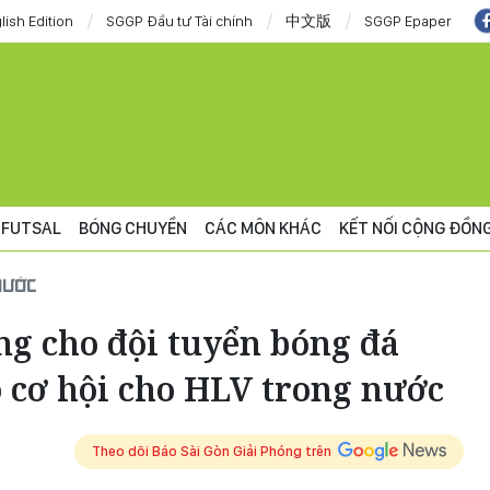
lish Edition
SGGP Đầu tư Tài chính
中文版
SGGP Epaper
FUTSAL
BÓNG CHUYỀN
CÁC MÔN KHÁC
KẾT NỐI CỘNG ĐỒN
NƯỚC
ng cho đội tuyển bóng đá
 cơ hội cho HLV trong nước
Theo dõi Báo Sài Gòn Giải Phóng trên