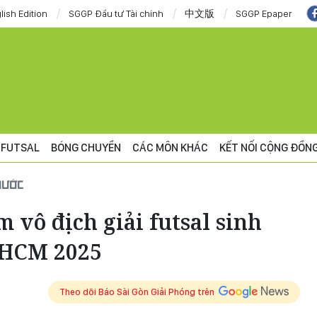
lish Edition
SGGP Đầu tư Tài chính
中文版
SGGP Epaper
FUTSAL
BÓNG CHUYỀN
CÁC MÔN KHÁC
KẾT NỐI CỘNG ĐỒN
NƯỚC
 vô địch giải futsal sinh
PHCM 2025
Theo dõi Báo Sài Gòn Giải Phóng trên