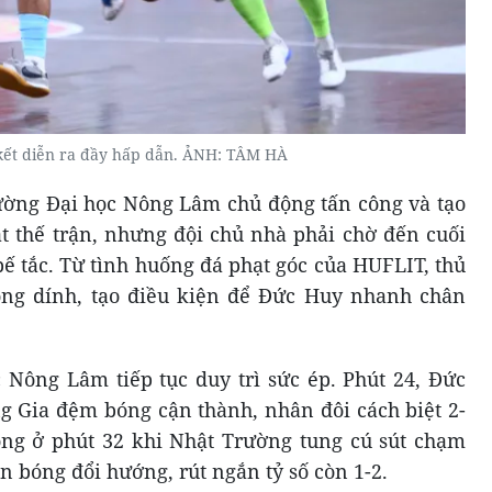
kết diễn ra đầy hấp dẫn. ẢNH: TÂM HÀ
ường Đại học Nông Lâm chủ động tấn công và tạo
át thế trận, nhưng đội chủ nhà phải chờ đến cuối
ế tắc. Từ tình huống đá phạt góc của HUFLIT, thủ
ng dính, tạo điều kiện để Đức Huy nhanh chân
 Nông Lâm tiếp tục duy trì sức ép. Phút 24, Đức
 Gia đệm bóng cận thành, nhân đôi cách biệt 2-
g ở phút 32 khi Nhật Trường tung cú sút chạm
 bóng đổi hướng, rút ngắn tỷ số còn 1-2.