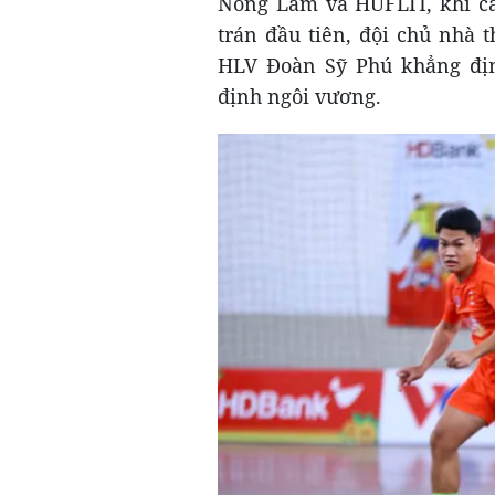
Nông Lâm và HUFLIT, khi cả
trán đầu tiên, đội chủ nhà 
HLV Đoàn Sỹ Phú khẳng định
định ngôi vương.