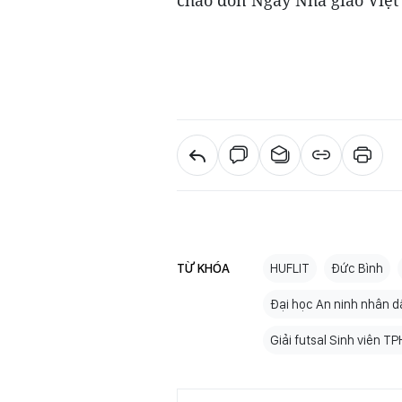
TỪ KHÓA
HUFLIT
Đức Bình
Đại học An ninh nhân d
Giải futsal Sinh viên T