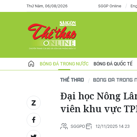
Thứ Năm, 06/08/2026
SGGP Online
Eng
BÓNG ĐÁ TRONG NƯỚC
BÓNG ĐÁ QUỐC TẾ
THỂ THAO
BÓNG ĐÁ TRONG 
Đại học Nông Lâm
viên khu vực T
SGGPO
12/11/2025 14:23