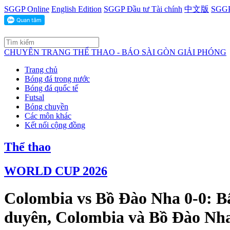
SGGP Online
English Edition
SGGP Đầu tư Tài chính
中文版
SGGP
CHUYÊN TRANG THỂ THAO - BÁO SÀI GÒN GIẢI PHÓNG
Trang chủ
Bóng đá trong nước
Bóng đá quốc tế
Futsal
Bóng chuyền
Các môn khác
Kết nối cộng đồng
Thể thao
WORLD CUP 2026
Colombia vs Bồ Đào Nha 0-0: Bấ
duyên, Colombia và Bồ Đào Nha