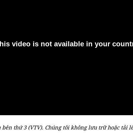
 bên thứ 3 (
VTV
). Chúng tôi không lưu trữ hoặc tải lê