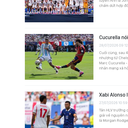
tuyển Anh là Jor
chấm dứt hợp đồn
Cucurella nói
28/07/2026 09:12
Cuối cùng, sau 4
nhượng từ Chels
Marc Cucurella -
nhân mạng xã hộ
Xabi Alonso 
27/07/2026 10:59
Tân HLV trưởng c
giải về nguyên n
là Morgan Rodger