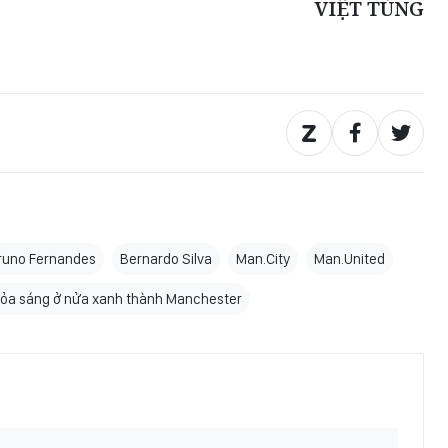
VIỆT TÙNG
runo Fernandes
Bernardo Silva
Man.City
Man.United
tỏa sáng ở nửa xanh thành Manchester