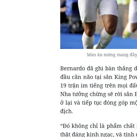
Màn ăn mừng mang đầy s
Bernardo đã ghi bàn thắng d
đầu cân não tại sân King Po
19 trận im tiếng trên mọi đấ
Nha tưởng chừng sẽ rời sân 
ở lại và tiếp tục đóng góp m
địch.
“Đó không chỉ là phẩm chất
thật đáng kinh ngạc, và tính