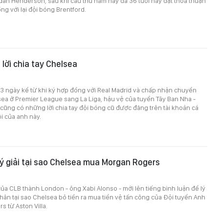
dan Henderson, sau khi cầu thủ năm nay đã 36 tuổi này đạt thỏa thuận
g với lại đội bóng Brentford.
 lời chia tay Chelsea
3 ngày kể từ khi ký hợp đồng với Real Madrid và chấp nhận chuyển
ea ở Premier League sang La Liga, hậu vệ của tuyển Tây Ban Nha -
 cũng có những lời chia tay đội bóng cũ được đăng trên tài khoản cá
i của anh này.
lý giải tại sao Chelsea mua Morgan Rogers
ủa CLB thành London - ông Xabi Alonso - mới lên tiếng bình luận để lý
hân tại sao Chelsea bỏ tiền ra mua tiền vệ tấn công của Đội tuyển Anh
s từ Aston Villa.