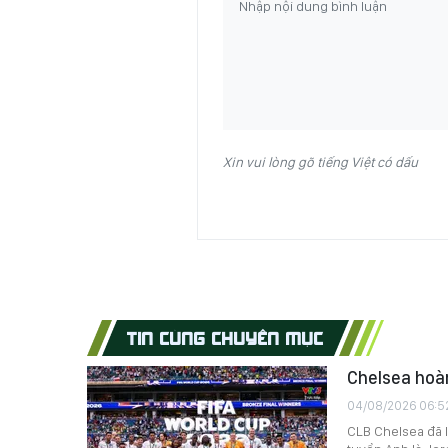
Xin vui lòng gõ tiếng Việt có dấu
TIN CÙNG CHUYÊN MỤC
Chelsea hoàn
04/08/2026 06:5
CLB Chelsea đã l