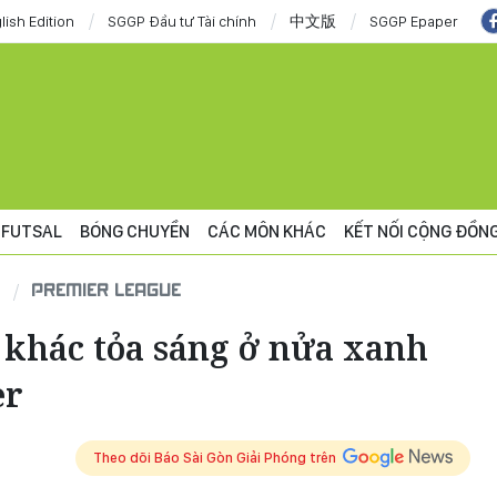
lish Edition
SGGP Đầu tư Tài chính
中文版
SGGP Epaper
FUTSAL
BÓNG CHUYỀN
CÁC MÔN KHÁC
KẾT NỐI CỘNG ĐỒN
PREMIER LEAGUE
 khác tỏa sáng ở nửa xanh
er
Theo dõi Báo Sài Gòn Giải Phóng trên