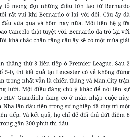
y tỏ mong đợi những điều lớn lao từ Bernardo
ôi rất vui khi Bernardo ở lại với đội. Cậu ấy đã
ận đấu vừa qua và hôm nay nữa. Mối liên hệ giữa
oao Cancelo thật tuyệt vời. Bernardo đã trở lại với
 Tôi khá chắc chắn rằng cậu ấy sẽ có một mùa giải
ận thắng thứ 3 liên tiếp ở Premier League. Sau 2
ố 5-0, thì kết quả tại Leicester có vẻ không đúng
n trọng nhất vẫn là chiến thắng và Man.City trận
ủng lưới. Một điều đáng chú ý khác để nói lên sự
rò HLV Guardiola đang có ở màn nhập cuộc này.
Nha lần đầu tiên trong sự nghiệp đã duy trì một
iên tiếp. Và kết quả, họ chỉ để đối thủ dứt điểm 8
trong gần 300 phút thi đấu.