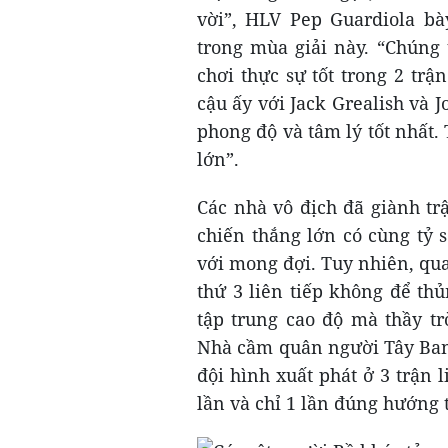
vời”, HLV Pep Guardiola bà
trong mùa giải này. “Chúng t
chơi thực sự tốt trong 2 tr
cậu ấy với Jack Grealish và J
phong độ và tâm lý tốt nhất.
lớn”.
Các nhà vô địch đã giành tr
chiến thắng lớn có cùng tỷ s
với mong đợi. Tuy nhiên, qua
thứ 3 liên tiếp không để th
tập trung cao độ mà thầy t
Nhà cầm quân người Tây Ban 
đội hình xuất phát ở 3 trận l
lần và chỉ 1 lần đúng hướng 