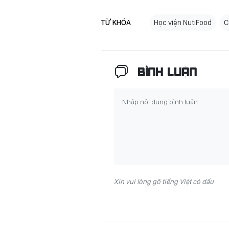
TỪ KHÓA
Học viện NutiFood
C
BÌNH LUẬN
Xin vui lòng gõ tiếng Việt có dấu