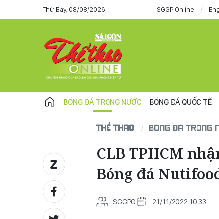
Thứ Bảy, 08/08/2026
SGGP Online
Eng
BÓNG ĐÁ TRONG NƯỚC
BÓNG ĐÁ QUỐC TẾ
THỂ THAO
BÓNG ĐÁ TRONG 
CLB TPHCM nhận 
Bóng đá Nutifoo
SGGPO
21/11/2022 10:33