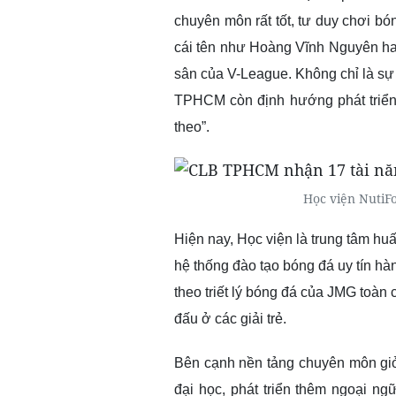
chuyên môn rất tốt, tư duy chơi bó
cái tên như Hoàng Vĩnh Nguyên hay
sân của V-League. Không chỉ là sự
TPHCM còn định hướng phát triển 
theo”.
Học viện NutiFo
Hiện nay, Học viện là trung tâm huấ
hệ thống đào tạo bóng đá uy tín hà
theo triết lý bóng đá của JMG toàn c
đấu ở các giải trẻ.
Bên cạnh nền tảng chuyên môn giỏi
đại học, phát triển thêm ngoại n