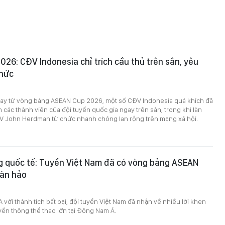
26: CĐV Indonesia chỉ trích cầu thủ trên sân, yêu
chức
 ngay từ vòng bảng ASEAN Cup 2026, một số CĐV Indonesia quá khích đã
ch các thành viên của đội tuyển quốc gia ngay trên sân, trong khi làn
V John Herdman từ chức nhanh chóng lan rộng trên mạng xã hội.
g quốc tế: Tuyển Việt Nam đã có vòng bảng ASEAN
àn hảo
với thành tích bất bại, đội tuyển Việt Nam đã nhận về nhiều lời khen
uyền thông thể thao lớn tại Đông Nam Á.