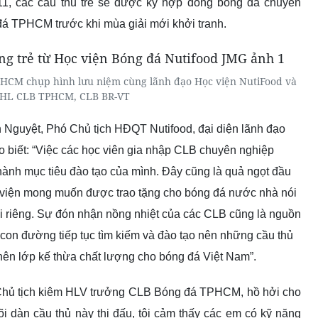
11
, các cầu thủ trẻ sẽ được ký hợp đồng bóng đá chuyên
á TPHCM trước khi mùa giải mới khởi tranh.
HCM chụp hình lưu niệm cùng lãnh đạo Học viện NutiFood và
HL CLB TPHCM, CLB BR-VT
h Nguyệt, Phó Chủ tịch HĐQT Nutifood, đại diện lãnh đạo
 biết: “Việc các học viên gia nhập CLB chuyên nghiệp
ành mục tiêu đào tạo của mình. Đây cũng là quả ngọt đầu
 viện mong muốn được trao tặng cho bóng đá nước nhà nói
riêng. Sự đón nhận nồng nhiệt của các CLB cũng là nguồn
n con đường tiếp tục tìm kiếm và đào tạo nên những cầu thủ
nên lớp kế thừa chất lượng cho bóng đá Việt Nam”.
Chủ tịch kiêm HLV trưởng CLB Bóng đá TPHCM, hồ hởi cho
 dõi dàn cầu thủ này thi đấu, tôi cảm thấy các em có kỹ năng