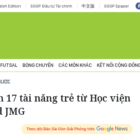
lish Edition
SGGP Đầu tư Tài chính
中文版
SGGP Epaper
FUTSAL
BÓNG CHUYỀN
CÁC MÔN KHÁC
KẾT NỐI CỘNG ĐỒN
NƯỚC
17 tài năng trẻ từ Học viện
d JMG
Theo dõi Báo Sài Gòn Giải Phóng trên