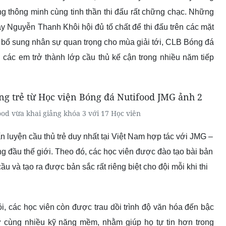
ng thông minh cùng tinh thần thi đấu rất chững chạc. Những
 Nguyễn Thanh Khôi hội đủ tố chất để thi đấu trên các mặt
 bổ sung nhân sự quan trọng cho mùa giải tới, CLB Bóng đá
các em trở thành lớp cầu thủ kế cận trong nhiều năm tiếp
od vừa khai giảng khóa 3 với 17 Học viên
n luyện cầu thủ trẻ duy nhất tại Việt Nam hợp tác với JMG –
ng đầu thế giới. Theo đó, các học viên được đào tạo bài bản
ầu và tạo ra được bản sắc rất riêng biệt cho đội mỗi khi thi
, các học viên còn được trau dồi trình độ văn hóa đến bậc
gữ cùng nhiều kỹ năng mềm, nhằm giúp họ tự tin hơn trong