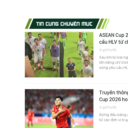
TIN CÙNG CHUYÊN MỤC
ASEAN Cup 20
cầu HLV từ 
4 giờ trước
Sau khi bị loại
lớn tiếng chỉ trí
sóng yêu cầu HL
Truyền thôn
Cup 2026 ho
4 giờ trước
Đứng đầu bảng A 
từ các đơn vị tr