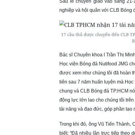
Sau lễ chuyển giao
vào sáng 21-
nghiệp và hội quân với CLB Bóng đ
17 cầu thủ được chuyển đến CLB TP
B
Bác sĩ Chuyên khoa I Trần Thị Min
Học viện Bóng đá Nutifood JMG cho
được xem như chúng tôi đã hoàn th
tiên sau 7 năm huấn luyện mà Học
chung và CLB Bóng đá TP.HCM nói 
động lực lớn lao cho chúng tôi trê
tài năng và đạo đức, góp phần tạo 
Trong khi đó, ông
Vũ Tiến Thành, 
biết: “Đã nhiều lần trực tiếp theo