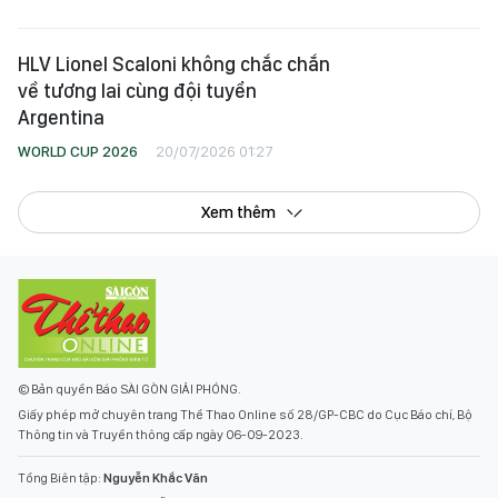
© Bản quyền Báo SÀI GÒN GIẢI PHÓNG.
Giấy phép mở chuyên trang Thể Thao Online số 28/GP-CBC do Cục Báo chí, Bộ
Thông tin và Truyền thông cấp ngày 06-09-2023.
Tổng Biên tập:
Nguyễn Khắc Văn
Phó Tổng Biên tập:
Nguyễn Ngọc Anh
,
Phạm Văn Trường
,
Bùi Thị Hồng Sương
,
Trương Đức Nghĩa
,
Phạm Thị Vân Anh
,
Dương Văn Quang
,
Nguyễn Đức Hiển
,
Nguyễn Khắc Cường
,
Trần Gia Bảo
Phó Tổng Thư ký tòa soạn:
Ngô Quang Trưởng
,
Nguyễn Chiến Dũng
,
Nguyễn Phước Bình
Tòa soạn : 432-434 Nguyễn Thị Minh Khai, Phường 5, Quận 3, TP.HCM
Điện thoại báo SGGP: (028) 3.9294.091, 3.9294.092, 3.9294.093, 3.9294.097,
3.9294.098
Điện thoại tòa soạn Báo Điện Tử: (028) 3.9294.069, 3.9294.068
Fax: (028) 3.9294.083
LIÊN HỆ QUẢNG CÁO :