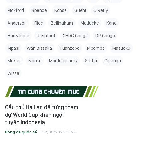
Pickford
Spence
Konsa
Guehi
O'Reilly
Anderson
Rice
Bellingham
Madueke
Kane
Harry Kane
Rashford
CHDC Congo
DR Congo
Mpasi
Wan Bissaka
Tuanzebe
Mbemba
Masuaku
Mukau
Mbuku
Moutoussamy
Sadiki
Cipenga
Wissa
TIN CÙNG CHUYÊN MỤC
Cầu thủ Hà Lan đã từng tham
dự World Cup khen ngợi
tuyển Indonesia
Bóng đá quốc tế
02/08/2026 12:25