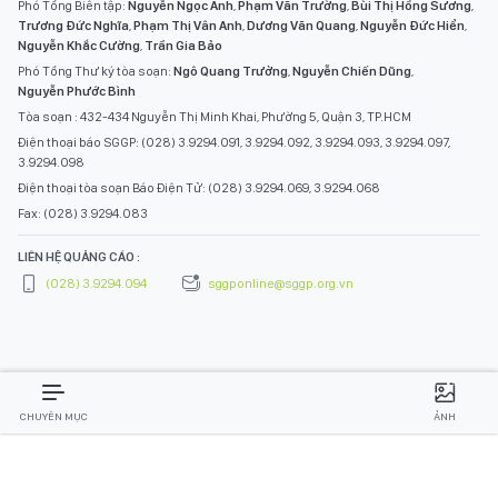
(028) 3.9294.094
sggponline@sggp.org.vn
CHUYÊN MỤC
ẢNH