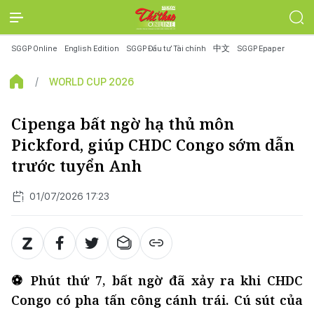
SGGP Online
English Edition
SGGP Đầu tư Tài chính
中文
SGGP Epaper
WORLD CUP 2026
Cipenga bất ngờ hạ thủ môn
Pickford, giúp CHDC Congo sớm dẫn
trước tuyển Anh
01/07/2026 17:23
⚽ Phút thứ 7, bất ngờ đã xảy ra khi CHDC
Congo có pha tấn công cánh trái. Cú sút của