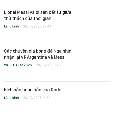
WORLD CUP 2026
20/07/2026 14:26
Kịch bản hoàn hảo của Rodri
Lăng kính
20/07/2026 10:53
Tây Ban Nha và bản hùng ca về tinh
thần tập thể
WORLD CUP 2026
20/07/2026 03:34
Lamine Yamal đi vào lịch sử khi vô
địch cả World Cup lẫn EURO