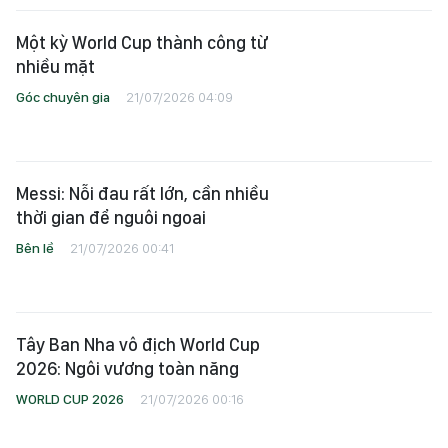
Bên lề
21/07/2026 00:41
Tây Ban Nha vô địch World Cup
2026: Ngôi vương toàn năng
WORLD CUP 2026
21/07/2026 00:16
Lionel Messi và di sản bất tử giữa
thử thách của thời gian
Lăng kính
20/07/2026 23:47
Các chuyên gia bóng đá Nga nhìn
nhận lại về Argentina và Messi