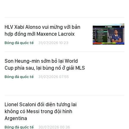
HLV Xabi Alonso vui mừng với bản
hợp đồng mới Maxence Lacroix
Bóng đá quốc tế
31/07/2026 10:23
Son Heung-min sớm bỏ lại World
Cup phía sau, lại bùng nổ ở giải MLS
Bóng đá quốc tế
31/07/2026 07:55
Lionel Scaloni đối diện tương lai
không có Messi trong đội hình
Argentina
Bóng đá quốc tế
30/07/2026 00:36
Douglas Santos và Luiz Henrique đã
trở lại Zenit