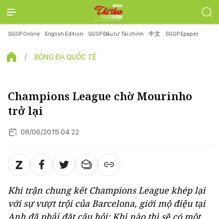
SGGP Online
English Edition
SGGP Đầu tư Tài chính
中文
SGGP Epaper
BÓNG ĐÁ QUỐC TẾ
Champions League chờ Mourinho
trở lại
08/06/2015 04:22
Khi trận chung kết Champions League khép lại
với sự vượt trội của Barcelona, giới mộ điệu tại
Anh đã phải đặt câu hỏi: Khi nào thì sẽ có một