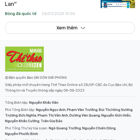
Lan”
Bóng đá quốc tế
29/07/2026 10:04
Xem thêm
© Bản quyền Báo SÀI GÒN GIẢI PHÓNG.
Giấy phép mở chuyên trang Thể Thao Online số 28/GP-CBC do Cục Báo chí, Bộ
Thông tin và Truyền thông cấp ngày 06-09-2023.
Tổng Biên tập:
Nguyễn Khắc Văn
Phó Tổng Biên tập:
Nguyễn Ngọc Anh
,
Phạm Văn Trường
,
Bùi Thị Hồng Sương
,
Trương Đức Nghĩa
,
Phạm Thị Vân Anh
,
Dương Văn Quang
,
Nguyễn Đức Hiển
,
Nguyễn Khắc Cường
,
Trần Gia Bảo
Phó Tổng Thư ký tòa soạn:
Ngô Quang Trưởng
,
Nguyễn Chiến Dũng
,
Nguyễn Phước Bình