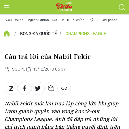
SGGP Online
English Edition
SGGP Đầu tư Tài chính
中文
SGGP Epaper
BÓNG ĐÁ QUỐC TẾ
CHAMPIONS LEAGUE
Câu trả lời của Nabil Fekir
SGGPO
13/12/2018 06:37
Nabil Fekir một lấn nữa lập công lớn khi giúp
Lyon giành quyền vào vòng knock-out
Champions League. Anh đã đáp trả những lời
chỉ trích mình bằng bàn thắng quyết định trên