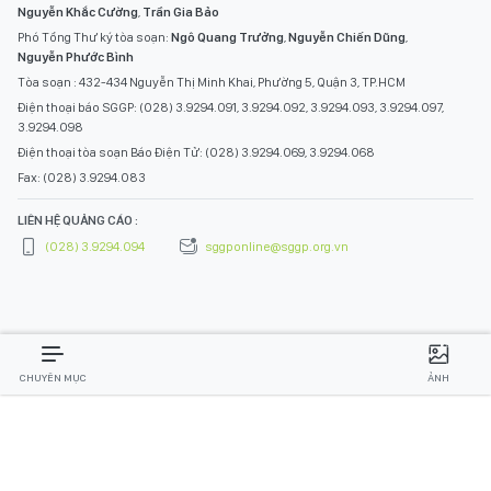
Nguyễn Khắc Cường
,
Trần Gia Bảo
Phó Tổng Thư ký tòa soạn:
Ngô Quang Trưởng
,
Nguyễn Chiến Dũng
,
Nguyễn Phước Bình
Tòa soạn : 432-434 Nguyễn Thị Minh Khai, Phường 5, Quận 3, TP.HCM
Điện thoại báo SGGP: (028) 3.9294.091, 3.9294.092, 3.9294.093, 3.9294.097,
3.9294.098
Điện thoại tòa soạn Báo Điện Tử: (028) 3.9294.069, 3.9294.068
Fax: (028) 3.9294.083
LIÊN HỆ QUẢNG CÁO :
(028) 3.9294.094
sggponline@sggp.org.vn
CHUYÊN MỤC
ẢNH