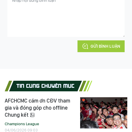
GỬI BÌNH LUẬN
TIN CÙNG CHUYÊN MỤC
AFCHCMC cám ơn CĐV tham
gia và đóng góp cho offline
Chung kết
Champions League
04/06/2026 09:03