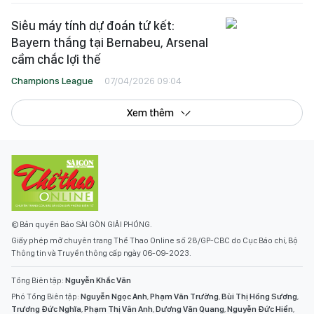
Siêu máy tính dự đoán tứ kết:
Bayern thắng tại Bernabeu, Arsenal
cầm chắc lợi thế
Champions League
07/04/2026 09:04
Xem thêm
© Bản quyền Báo SÀI GÒN GIẢI PHÓNG.
Giấy phép mở chuyên trang Thể Thao Online số 28/GP-CBC do Cục Báo chí, Bộ
Thông tin và Truyền thông cấp ngày 06-09-2023.
Tổng Biên tập:
Nguyễn Khắc Văn
Phó Tổng Biên tập:
Nguyễn Ngọc Anh
,
Phạm Văn Trường
,
Bùi Thị Hồng Sương
,
Trương Đức Nghĩa
,
Phạm Thị Vân Anh
,
Dương Văn Quang
,
Nguyễn Đức Hiển
,