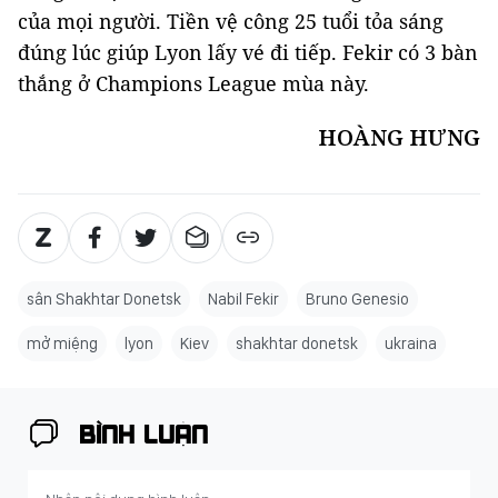
của mọi người. Tiền vệ công 25 tuổi tỏa sáng
đúng lúc giúp Lyon lấy vé đi tiếp. Fekir có 3 bàn
thắng ở Champions League mùa này.
HOÀNG HƯNG
sân Shakhtar Donetsk
Nabil Fekir
Bruno Genesio
mở miệng
lyon
Kiev
shakhtar donetsk
ukraina
BÌNH LUẬN