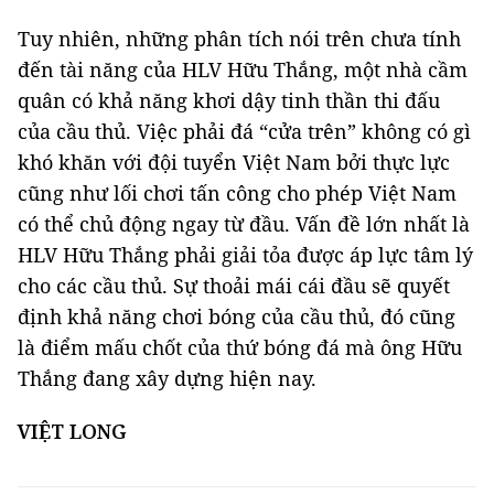
Tuy nhiên, những phân tích nói trên chưa tính
đến tài năng của HLV Hữu Thắng, một nhà cầm
quân có khả năng khơi dậy tinh thần thi đấu
của cầu thủ. Việc phải đá “cửa trên” không có gì
khó khăn với đội tuyển Việt Nam bởi thực lực
cũng như lối chơi tấn công cho phép Việt Nam
có thể chủ động ngay từ đầu. Vấn đề lớn nhất là
HLV Hữu Thắng phải giải tỏa được áp lực tâm lý
cho các cầu thủ. Sự thoải mái cái đầu sẽ quyết
định khả năng chơi bóng của cầu thủ, đó cũng
là điểm mấu chốt của thứ bóng đá mà ông Hữu
Thắng đang xây dựng hiện nay.
VIỆT LONG