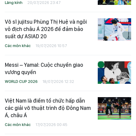
Lăng kính
20/07/2026 23:47
Võ sĩ jujitsu Phùng Thị Huệ và ngôi
vô địch châu Á 2026 để đảm bảo
suất dự ASIAD 20
Các môn khác
19/07/2026 10:57
Messi – Yamal: Cuộc chuyển giao
vương quyền
WORLD CUP 2026
18/07/2026 12:32
Việt Nam là điểm tổ chức hấp dẫn
các giải võ thuật trình độ Đông Nam
Á, châu Á
Các môn khác
17/07/2026 00:45