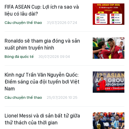
FIFA ASEAN Cup: Lợi ích ra sao và
liệu có lâu dài?
Câu chuyện thể thao
31/07/2026 07:24
Ronaldo sẽ tham gia đóng và sản
xuất phim truyền hình
Bóng đá quốc tế
30/07/2026 09:04
Kình ngư Trần Văn Nguyễn Quốc:
Điểm sáng của đội tuyển bơi Việt
Nam
Câu chuyện thể thao
25/07/2026 10:25
Lionel Messi và di sản bất tử giữa
thử thách của thời gian