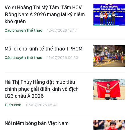
Võ sĩ Hoàng Thị Mỹ Tâm: Tấm HCV
Đông Nam Á 2026 mang lại kỷ niệm
khó quên
Câu chuyện thể thao
12/07/2026 12:47
Mở lối cho kinh tế thể thao TPHCM
Câu chuyện thể thao
12/07/2026 00:53
Hà Thị Thúy Hằng đặt mục tiêu
chinh phục giải điền kinh vô địch
U23 châu Á 2026
Điền kinh
05/07/2026 05:41
Nỗi niềm bóng bàn Việt Nam