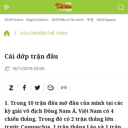
SGGP Online
English Edition
SGGP Đầu tư Tài chính
中文
SGGP Epaper
CÂU CHUYỆN THỂ THAO
Cái dớp trận đầu
19/11/2016 20:06
1. Trong 10 trận đấu mở đầu của mình tại các
kỳ giải vô địch Đông Nam Á, Việt Nam có 4
chiến thắng. Trong đó có 2 trận thắng lớn
trước Campuchia, 1 trận thắng Lào và 1 trận