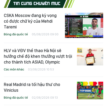
TIN CÙNG CHUYÊN MỤC
CSKA Moscow đang kỳ vọng
có được chữ ký của Mehdi
Taremi
Bóng đá quốc tế
05/08/2026 09:00
HLV và VĐV thể thao Hà Nội sẽ
hưởng chế độ khen thưởng vượt trội
cho thành tích ASIAD, Olympic
Các môn khác
03/08/2026 10:53
Real Madrid ra tối hậu thư cho
Vinicius
Bóng đá quốc tế
02/08/2026 09:13