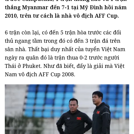
thắng Myanmar đến 7-1 tại Mỹ Đình hồi năm
2010, trên tư cách là nhà vô địch AFF Cup.
6 trận còn lại, có đến 5 trận hòa trước các đối
thủ ngang tầm trong đó có đến 3 trận đá trên
sân nhà. Thất bại duy nhất của tuyển Việt Nam
ngày ra quân đó là trận thua 0-2 trước người
Thái ở Phuket. Như đã biết, đấy là giải mà Việt
Nam vô địch AFF Cup 2008.