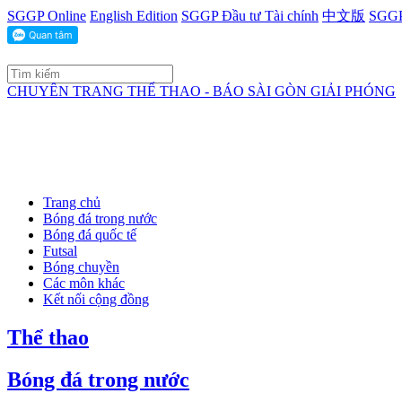
SGGP Online
English Edition
SGGP Đầu tư Tài chính
中文版
SGGP
CHUYÊN TRANG THỂ THAO - BÁO SÀI GÒN GIẢI PHÓNG
Trang chủ
Bóng đá trong nước
Bóng đá quốc tế
Futsal
Bóng chuyền
Các môn khác
Kết nối cộng đồng
Thể thao
Bóng đá trong nước