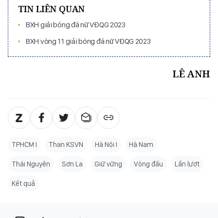
TIN LIÊN QUAN
BXH giải bóng đá nữ VĐQG 2023
BXH vòng 11 giải bóng đá nữ VĐQG 2023
LÊ ANH
TPHCM I
Than KSVN
Hà Nội I
Hà Nam
Thái Nguyên
Sơn La
Giữ vững
Vòng đấu
Lần lượt
Kết quả