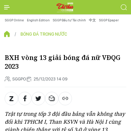
SGGP Online
English Edition
SGGP Đầu tư Tài chính
中文
SGGP Epaper
BÓNG ĐÁ TRONG NƯỚC
BXH vòng 13 giải bóng đá nữ VĐQG
2023
SGGPO
25/12/2023 14:09
Trật tự trong tốp 3 đội đầu bảng vẫn không thay
đổi khi TPHCM I, Than KSVN và Hà Nội I cùng
giành chiến thắng với tỷ số 3-0 ở vòng 13.