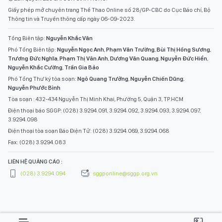
Giấy phép mở chuyên trang Thể Thao Online số 28/GP-CBC do Cục Báo chí, Bộ
Thông tin và Truyền thông cấp ngày 06-09-2023.
Tổng Biên tập:
Nguyễn Khắc Văn
Phó Tổng Biên tập:
Nguyễn Ngọc Anh
,
Phạm Văn Trường
,
Bùi Thị Hồng Sương
,
Trương Đức Nghĩa
,
Phạm Thị Vân Anh
,
Dương Văn Quang
,
Nguyễn Đức Hiển
,
Nguyễn Khắc Cường
,
Trần Gia Bảo
Phó Tổng Thư ký tòa soạn:
Ngô Quang Trưởng
,
Nguyễn Chiến Dũng
,
Nguyễn Phước Bình
Tòa soạn : 432-434 Nguyễn Thị Minh Khai, Phường 5, Quận 3, TP.HCM
Điện thoại báo SGGP: (028) 3.9294.091, 3.9294.092, 3.9294.093, 3.9294.097,
3.9294.098
Điện thoại tòa soạn Báo Điện Tử: (028) 3.9294.069, 3.9294.068
Fax: (028) 3.9294.083
LIÊN HỆ QUẢNG CÁO :
(028) 3.9294.094
sggponline@sggp.org.vn