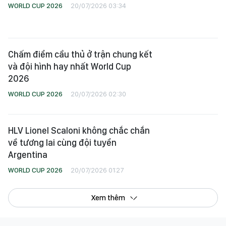
WORLD CUP 2026
20/07/2026 01:27
Xem thêm
© Bản quyền Báo SÀI GÒN GIẢI PHÓNG.
Giấy phép mở chuyên trang Thể Thao Online số 28/GP-CBC do Cục Báo chí, Bộ
Thông tin và Truyền thông cấp ngày 06-09-2023.
Tổng Biên tập:
Nguyễn Khắc Văn
Phó Tổng Biên tập:
Nguyễn Ngọc Anh
,
Phạm Văn Trường
,
Bùi Thị Hồng Sương
,
Trương Đức Nghĩa
,
Phạm Thị Vân Anh
,
Dương Văn Quang
,
Nguyễn Đức Hiển
,
Nguyễn Khắc Cường
,
Trần Gia Bảo
Phó Tổng Thư ký tòa soạn:
Ngô Quang Trưởng
,
Nguyễn Chiến Dũng
,
Nguyễn Phước Bình
Tòa soạn : 432-434 Nguyễn Thị Minh Khai, Phường 5, Quận 3, TP.HCM