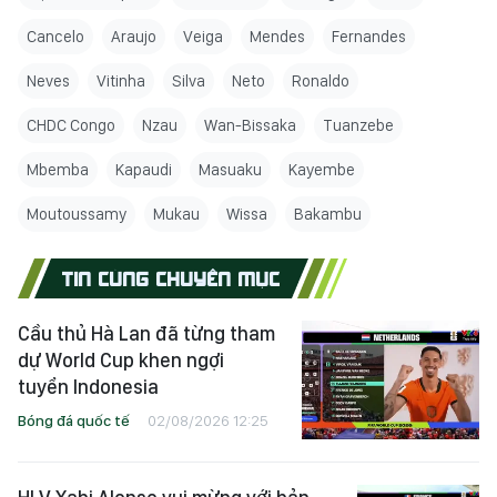
Cancelo
Araujo
Veiga
Mendes
Fernandes
Neves
Vitinha
Silva
Neto
Ronaldo
CHDC Congo
Nzau
Wan-Bissaka
Tuanzebe
Mbemba
Kapaudi
Masuaku
Kayembe
Moutoussamy
Mukau
Wissa
Bakambu
TIN CÙNG CHUYÊN MỤC
Cầu thủ Hà Lan đã từng tham
dự World Cup khen ngợi
tuyển Indonesia
Bóng đá quốc tế
02/08/2026 12:25