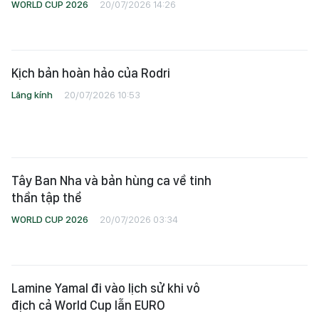
Tây Ban Nha và bản hùng ca về tinh
thần tập thể
WORLD CUP 2026
20/07/2026 03:34
Lamine Yamal đi vào lịch sử khi vô
địch cả World Cup lẫn EURO
WORLD CUP 2026
20/07/2026 03:34
Chấm điểm cầu thủ ở trận chung kết
và đội hình hay nhất World Cup
2026
WORLD CUP 2026
20/07/2026 02:30
HLV Lionel Scaloni không chắc chắn
về tương lai cùng đội tuyển
Argentina