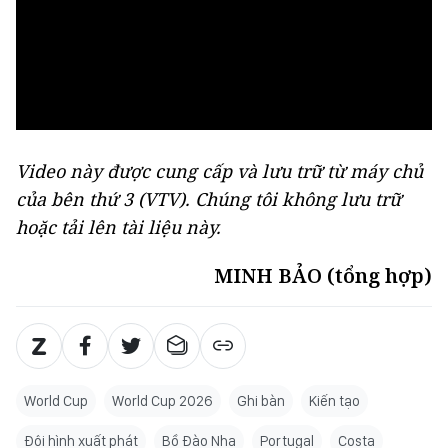
Video này được cung cấp và lưu trữ từ máy chủ
của bên thứ 3 (
VTV
). Chúng tôi không lưu trữ
hoặc tải lên tài liệu này.
MINH BẢO (tổng hợp)
World Cup
World Cup 2026
Ghi bàn
Kiến tạo
Đội hình xuất phát
Bồ Đào Nha
Portugal
Costa