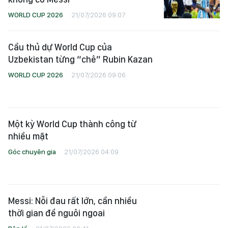
WORLD CUP 2026
21/07/2026 09:07
Cầu thủ dự World Cup của
Uzbekistan từng “chê” Rubin Kazan
WORLD CUP 2026
21/07/2026 09:06
Một kỳ World Cup thành công từ
nhiều mặt
Góc chuyên gia
21/07/2026 04:09
Messi: Nỗi đau rất lớn, cần nhiều
thời gian để nguôi ngoai
Bên lề
21/07/2026 00:41
Tây Ban Nha vô địch World Cup