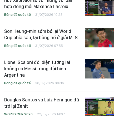
HLV Xabi Alonso vui mừng với bản
hợp đồng mới Maxence Lacroix
Bóng đá quốc tế
31/07/2026 10:23
Son Heung-min sớm bỏ lại World
Cup phía sau, lại bùng nổ ở giải MLS
Bóng đá quốc tế
31/07/2026 07:55
Lionel Scaloni đối diện tương lai
không có Messi trong đội hình
Argentina
Bóng đá quốc tế
30/07/2026 00:36
Douglas Santos và Luiz Henrique đã
trở lại Zenit
WORLD CUP 2026
22/07/2026 14:07