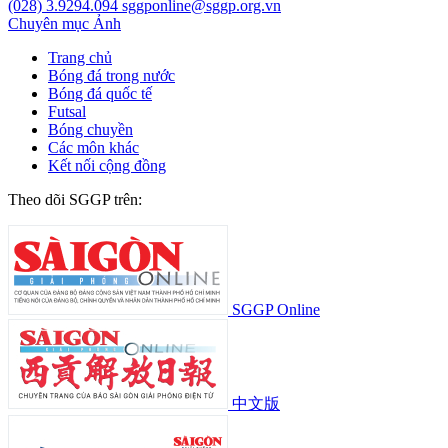
(028) 3.9294.094
sggponline@sggp.org.vn
Chuyên mục
Ảnh
Trang chủ
Bóng đá trong nước
Bóng đá quốc tế
Futsal
Bóng chuyền
Các môn khác
Kết nối cộng đồng
Theo dõi SGGP trên:
SGGP Online
中文版