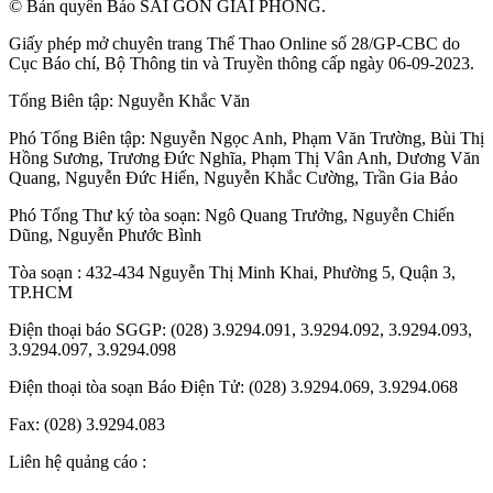
© Bản quyền Báo SÀI GÒN GIẢI PHÓNG.
Giấy phép mở chuyên trang Thể Thao Online số 28/GP-CBC do
Cục Báo chí, Bộ Thông tin và Truyền thông cấp ngày 06-09-2023.
Tổng Biên tập:
Nguyễn Khắc Văn
Phó Tổng Biên tập:
Nguyễn Ngọc Anh
,
Phạm Văn Trường
,
Bùi Thị
Hồng Sương
,
Trương Đức Nghĩa
,
Phạm Thị Vân Anh
,
Dương Văn
Quang
,
Nguyễn Đức Hiển
,
Nguyễn Khắc Cường
,
Trần Gia Bảo
Phó Tổng Thư ký tòa soạn:
Ngô Quang Trưởng
,
Nguyễn Chiến
Dũng
,
Nguyễn Phước Bình
Tòa soạn : 432-434 Nguyễn Thị Minh Khai, Phường 5, Quận 3,
TP.HCM
Điện thoại báo SGGP: (028) 3.9294.091, 3.9294.092, 3.9294.093,
3.9294.097, 3.9294.098
Điện thoại tòa soạn Báo Điện Tử: (028) 3.9294.069, 3.9294.068
Fax: (028) 3.9294.083
Liên hệ quảng cáo :