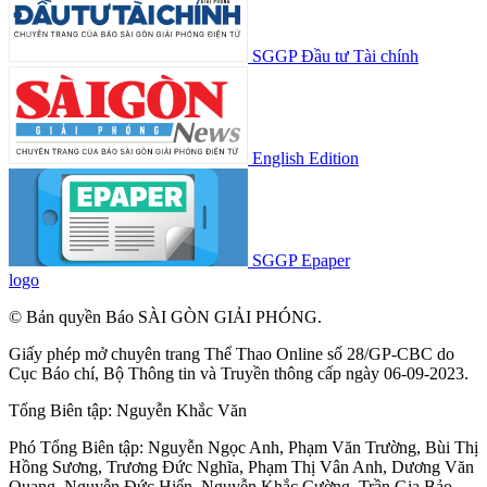
SGGP Đầu tư Tài chính
English Edition
SGGP Epaper
logo
© Bản quyền Báo SÀI GÒN GIẢI PHÓNG.
Giấy phép mở chuyên trang Thể Thao Online số 28/GP-CBC do
Cục Báo chí, Bộ Thông tin và Truyền thông cấp ngày 06-09-2023.
Tổng Biên tập:
Nguyễn Khắc Văn
Phó Tổng Biên tập:
Nguyễn Ngọc Anh
,
Phạm Văn Trường
,
Bùi Thị
Hồng Sương
,
Trương Đức Nghĩa
,
Phạm Thị Vân Anh
,
Dương Văn
Quang
,
Nguyễn Đức Hiển
,
Nguyễn Khắc Cường
,
Trần Gia Bảo