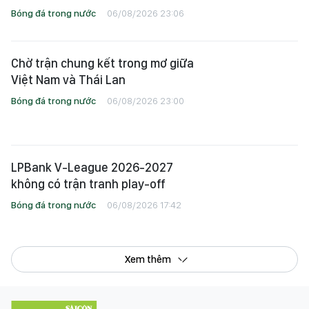
LPBank V-League 2026-2027
không có trận tranh play-off
Bóng đá trong nước
06/08/2026 17:42
Xem thêm
© Bản quyền Báo SÀI GÒN GIẢI PHÓNG.
Giấy phép mở chuyên trang Thể Thao Online số 28/GP-CBC do Cục Báo chí, Bộ
Thông tin và Truyền thông cấp ngày 06-09-2023.
Tổng Biên tập:
Nguyễn Khắc Văn
Phó Tổng Biên tập:
Nguyễn Ngọc Anh
,
Phạm Văn Trường
,
Bùi Thị Hồng Sương
,