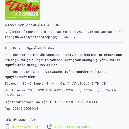
Trương Đức Nghĩa
,
Phạm Thị Vân Anh
,
Dương Văn Quang
,
Nguyễn Đức Hiển
,
Nguyễn Khắc Cường
,
Trần Gia Bảo
Phó Tổng Thư ký tòa soạn:
Ngô Quang Trưởng
,
Nguyễn Chiến Dũng
,
Nguyễn Phước Bình
Tòa soạn : 432-434 Nguyễn Thị Minh Khai, Phường 5, Quận 3, TP.HCM
Điện thoại báo SGGP: (028) 3.9294.091, 3.9294.092, 3.9294.093, 3.9294.097,
3.9294.098
Điện thoại tòa soạn Báo Điện Tử: (028) 3.9294.069, 3.9294.068
Fax: (028) 3.9294.083
LIÊN HỆ QUẢNG CÁO :
(028) 3.9294.094
sggponline@sggp.org.vn
CHUYÊN MỤC
ẢNH