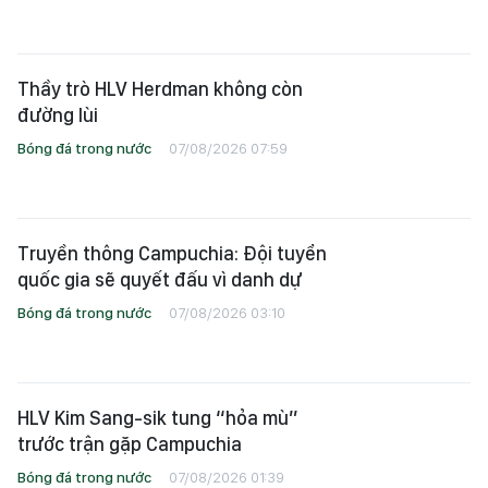
Thầy trò HLV Herdman không còn
đường lùi
Bóng đá trong nước
07/08/2026 07:59
Truyền thông Campuchia: Đội tuyển
quốc gia sẽ quyết đấu vì danh dự
Bóng đá trong nước
07/08/2026 03:10
HLV Kim Sang-sik tung “hỏa mù”
trước trận gặp Campuchia
Bóng đá trong nước
07/08/2026 01:39
Tuyển Việt Nam quyết tâm phá dớp
hơn 2 năm chưa thắng trên sân Mỹ
Đình
Bóng đá trong nước
06/08/2026 23:59