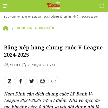
SGGP Online
English Edition
SGGP Đầu tư Tài chính
中文
SGGP Epaper
BÓNG ĐÁ TRONG NƯỚC
Bảng xếp hạng chung cuộc V-League
2024-2025
SGGPO
23/06/2025 07:50
Nam Định cán đích chung cuộc LP Bank V-
League 2024-2025 với 57 điểm. Nhà vô địch đã
tạo khoảng cách 8 điểm so với đội đứng nhì là