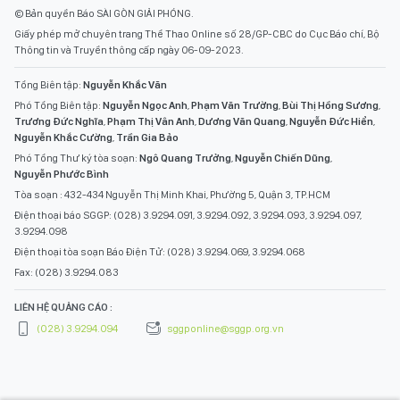
© Bản quyền Báo SÀI GÒN GIẢI PHÓNG.
Giấy phép mở chuyên trang Thể Thao Online số 28/GP-CBC do Cục Báo chí, Bộ
Thông tin và Truyền thông cấp ngày 06-09-2023.
Tổng Biên tập:
Nguyễn Khắc Văn
Phó Tổng Biên tập:
Nguyễn Ngọc Anh
,
Phạm Văn Trường
,
Bùi Thị Hồng Sương
,
Trương Đức Nghĩa
,
Phạm Thị Vân Anh
,
Dương Văn Quang
,
Nguyễn Đức Hiển
,
Nguyễn Khắc Cường
,
Trần Gia Bảo
Phó Tổng Thư ký tòa soạn:
Ngô Quang Trưởng
,
Nguyễn Chiến Dũng
,
Nguyễn Phước Bình
Tòa soạn : 432-434 Nguyễn Thị Minh Khai, Phường 5, Quận 3, TP.HCM
Điện thoại báo SGGP: (028) 3.9294.091, 3.9294.092, 3.9294.093, 3.9294.097,
3.9294.098
Điện thoại tòa soạn Báo Điện Tử: (028) 3.9294.069, 3.9294.068
Fax: (028) 3.9294.083
LIÊN HỆ QUẢNG CÁO :
(028) 3.9294.094
sggponline@sggp.org.vn