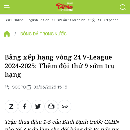
SGGP Online
English Edition
SGGP Đầu tư Tài chính
中文
SGGP Epaper
BÓNG ĐÁ TRONG NƯỚC
Bảng xếp hạng vòng 24 V-League
2024-2025: Thêm đội thứ 9 sớm trụ
hạng
SGGPO
03/06/2025 15:15
Trận thua đậm 1-5 của Bình Định trước CAHN
vào tối 3-6 đã làm cho đội bóng đất Võ tiếp tục