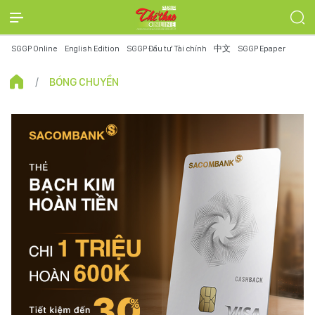
SGGP Online
English Edition
SGGP Đầu tư Tài chính
中文
SGGP Epaper
BÓNG CHUYỀN