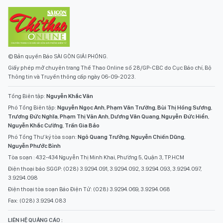
© Bản quyền Báo SÀI GÒN GIẢI PHÓNG.
Giấy phép mở chuyên trang Thể Thao Online số 28/GP-CBC do Cục Báo chí, Bộ
Thông tin và Truyền thông cấp ngày 06-09-2023.
Tổng Biên tập:
Nguyễn Khắc Văn
Phó Tổng Biên tập:
Nguyễn Ngọc Anh
,
Phạm Văn Trường
,
Bùi Thị Hồng Sương
,
Trương Đức Nghĩa
,
Phạm Thị Vân Anh
,
Dương Văn Quang
,
Nguyễn Đức Hiển
,
Nguyễn Khắc Cường
,
Trần Gia Bảo
Phó Tổng Thư ký tòa soạn:
Ngô Quang Trưởng
,
Nguyễn Chiến Dũng
,
Nguyễn Phước Bình
Tòa soạn : 432-434 Nguyễn Thị Minh Khai, Phường 5, Quận 3, TP.HCM
Điện thoại báo SGGP: (028) 3.9294.091, 3.9294.092, 3.9294.093, 3.9294.097,
3.9294.098
Điện thoại tòa soạn Báo Điện Tử: (028) 3.9294.069, 3.9294.068
Fax: (028) 3.9294.083
LIÊN HỆ QUẢNG CÁO :