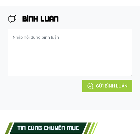
BÌNH LUẬN
GỬI BÌNH LUẬN
TIN CÙNG CHUYÊN MỤC