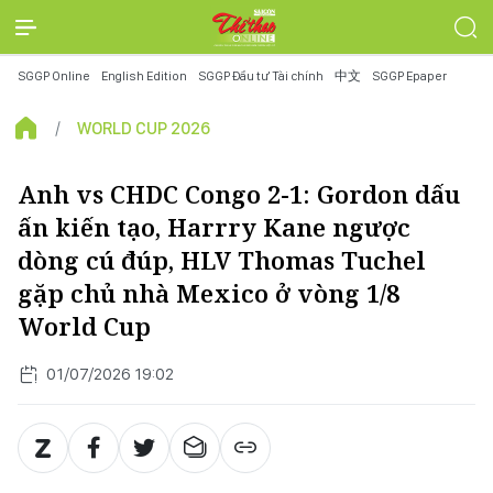
SGGP Online
English Edition
SGGP Đầu tư Tài chính
中文
SGGP Epaper
WORLD CUP 2026
Anh vs CHDC Congo 2-1: Gordon dấu
ấn kiến tạo, Harrry Kane ngược
dòng cú đúp, HLV Thomas Tuchel
gặp chủ nhà Mexico ở vòng 1/8
World Cup
01/07/2026 19:02