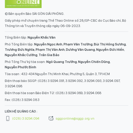
© Bản quyền Báo SÀI GÒN GIẢI PHÓNG.
Giấy phép mở chuyên trang Thể Thao Online số 28/GP-CBC do Cục Báo chí, Bộ
Thông tin và Truyền thông cấp ngày 06-09-2023.
Tổng Biên tập:
Nguyễn Khắc Văn
Phó Tổng Biên tập:
Nguyễn Ngọc Anh
,
Phạm Văn Trường
,
Bùi Thị Hồng Sương
,
Trương Đức Nghĩa
,
Phạm Thị Vân Anh
,
Dương Văn Quang
,
Nguyễn Đức Hiển
,
Nguyễn Khắc Cường
,
Trần Gia Bảo
Phó Tổng Thư ký tòa soạn:
Ngô Quang Trưởng
,
Nguyễn Chiến Dũng
,
Nguyễn Phước Bình
Tòa soạn : 432-434 Nguyễn Thị Minh Khai, Phường 5, Quận 3, TP.HCM
Điện thoại báo SGGP: (028) 3.9294.091, 3.9294.092, 3.9294.093, 3.9294.097,
3.9294.098
Điện thoại tòa soạn Báo Điện Tử: (028) 3.9294.069, 3.9294.068
Fax: (028) 3.9294.083
LIÊN HỆ QUẢNG CÁO :
(028) 3.9294.094
sggponline@sggp.org.vn