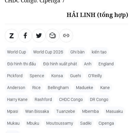
CHDC Congo: Cipenga 7'
HẢI LINH (tổng hợp)
World Cup
World Cup 2026
Ghi bàn
kiến tạo
Đội hình thi đấu
Đội hình xuất phát
Anh
England
Pickford
Spence
Konsa
Guehi
O'Reilly
Anderson
Rice
Bellingham
Madueke
Kane
Harry Kane
Rashford
CHDC Congo
DR Congo
Mpasi
Wan Bissaka
Tuanzebe
Mbemba
Masuaku
Mukau
Mbuku
Moutoussamy
Sadiki
Cipenga