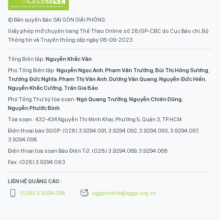
© Bản quyền Báo SÀI GÒN GIẢI PHÓNG.
Giấy phép mở chuyên trang Thể Thao Online số 28/GP-CBC do Cục Báo chí, Bộ
Thông tin và Truyền thông cấp ngày 06-09-2023.
Tổng Biên tập:
Nguyễn Khắc Văn
Phó Tổng Biên tập:
Nguyễn Ngọc Anh
,
Phạm Văn Trường
,
Bùi Thị Hồng Sương
,
Trương Đức Nghĩa
,
Phạm Thị Vân Anh
,
Dương Văn Quang
,
Nguyễn Đức Hiển
,
Nguyễn Khắc Cường
,
Trần Gia Bảo
Phó Tổng Thư ký tòa soạn:
Ngô Quang Trưởng
,
Nguyễn Chiến Dũng
,
Nguyễn Phước Bình
Tòa soạn : 432-434 Nguyễn Thị Minh Khai, Phường 5, Quận 3, TP.HCM
Điện thoại báo SGGP: (028) 3.9294.091, 3.9294.092, 3.9294.093, 3.9294.097,
3.9294.098
Điện thoại tòa soạn Báo Điện Tử: (028) 3.9294.069, 3.9294.068
Fax: (028) 3.9294.083
LIÊN HỆ QUẢNG CÁO :
(028) 3.9294.094
sggponline@sggp.org.vn