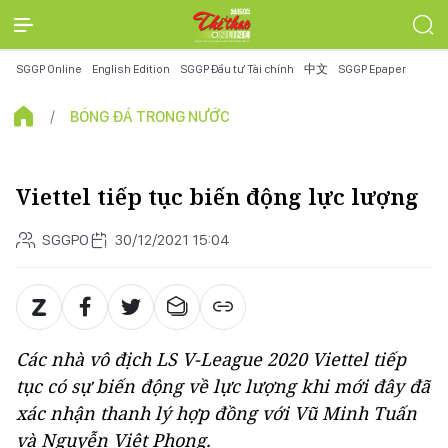
SGGP Online
English Edition
SGGP Đầu tư Tài chính
中文
SGGP Epaper
BÓNG ĐÁ TRONG NƯỚC
Viettel tiếp tục biến động lực lượng
SGGPO
30/12/2021 15:04
Các nhà vô địch LS V-League 2020 Viettel tiếp
tục có sự biến động về lực lượng khi mới đây đã
xác nhận thanh lý hợp đồng với Vũ Minh Tuấn
và Nguyễn Việt Phong.