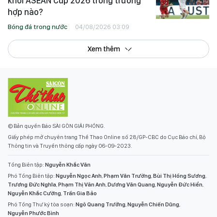
khỏi ASEAN Cup 2026 trong trường
hợp nào?
Bóng đá trong nước
04/08/2026 03:09
Xem thêm
© Bản quyền Báo SÀI GÒN GIẢI PHÓNG.
Giấy phép mở chuyên trang Thể Thao Online số 28/GP-CBC do Cục Báo chí, Bộ
Thông tin và Truyền thông cấp ngày 06-09-2023.
Tổng Biên tập:
Nguyễn Khắc Văn
Phó Tổng Biên tập:
Nguyễn Ngọc Anh
,
Phạm Văn Trường
,
Bùi Thị Hồng Sương
,
Trương Đức Nghĩa
,
Phạm Thị Vân Anh
,
Dương Văn Quang
,
Nguyễn Đức Hiển
,
Nguyễn Khắc Cường
,
Trần Gia Bảo
Phó Tổng Thư ký tòa soạn:
Ngô Quang Trưởng
,
Nguyễn Chiến Dũng
,
Nguyễn Phước Bình