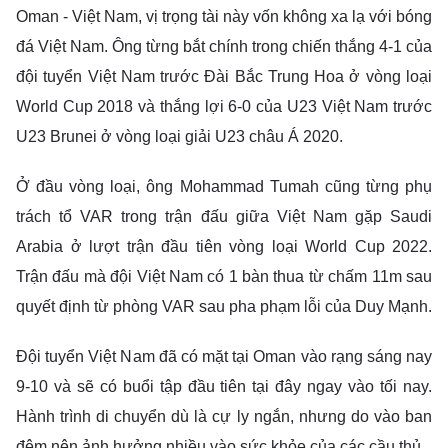
Oman - Việt Nam, vị trọng tài này vốn không xa lạ với bóng
đá Việt Nam. Ông từng bắt chính trong chiến thắng 4-1 của
đội tuyển Việt Nam trước Đài Bắc Trung Hoa ở vòng loại
World Cup 2018 và thắng lợi 6-0 của U23 Việt Nam trước
U23 Brunei ở vòng loại giải U23 châu Á 2020.
Ở đầu vòng loại, ông Mohammad Tumah cũng từng phụ
trách tổ VAR trong trận đấu giữa Việt Nam gặp Saudi
Arabia ở lượt trận đầu tiên vòng loại World Cup 2022.
Trận đấu mà đội Việt Nam có 1 bàn thua từ chấm 11m sau
quyết định từ phòng VAR sau pha phạm lỗi của Duy Mạnh.
Đội tuyển Việt Nam đã có mặt tại Oman vào rạng sáng nay
9-10 và sẽ có buổi tập đầu tiên tại đây ngay vào tối nay.
Hành trình di chuyển dù là cự ly ngắn, nhưng do vào ban
đêm nên ảnh hưởng nhiều vào sức khỏe của các cầu thủ.