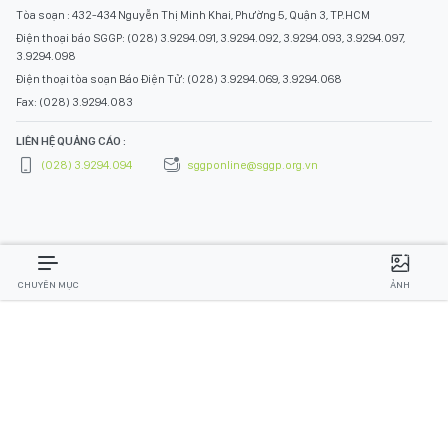
Tòa soạn : 432-434 Nguyễn Thị Minh Khai, Phường 5, Quận 3, TP.HCM
Điện thoại báo SGGP: (028) 3.9294.091, 3.9294.092, 3.9294.093, 3.9294.097,
3.9294.098
Điện thoại tòa soạn Báo Điện Tử: (028) 3.9294.069, 3.9294.068
Fax: (028) 3.9294.083
LIÊN HỆ QUẢNG CÁO :
(028) 3.9294.094
sggponline@sggp.org.vn
CHUYÊN MỤC
ẢNH