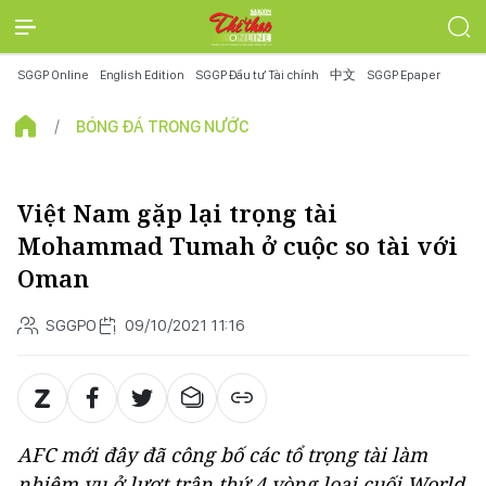
SGGP Online
English Edition
SGGP Đầu tư Tài chính
中文
SGGP Epaper
BÓNG ĐÁ TRONG NƯỚC
Việt Nam gặp lại trọng tài
Mohammad Tumah ở cuộc so tài với
Oman
SGGPO
09/10/2021 11:16
AFC mới đây đã công bố các tổ trọng tài làm
nhiệm vụ ở lượt trận thứ 4 vòng loại cuối World