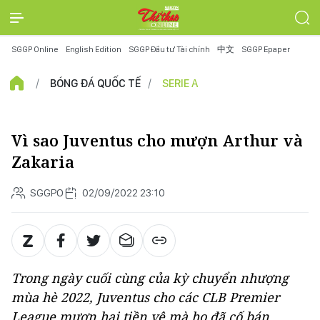
SGGP Online
English Edition
SGGP Đầu tư Tài chính
中文
SGGP Epaper
BÓNG ĐÁ QUỐC TẾ
SERIE A
Vì sao Juventus cho mượn Arthur và
Zakaria
SGGPO
02/09/2022 23:10
Trong ngày cuối cùng của kỳ chuyển nhượng
mùa hè 2022, Juventus cho các CLB Premier
League mượn hai tiền vệ mà họ đã cố bán