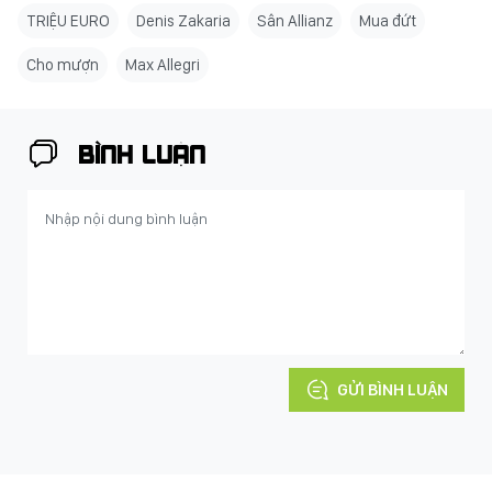
TRIỆU EURO
Denis Zakaria
Sân Allianz
Mua đứt
Cho mượn
Max Allegri
BÌNH LUẬN
GỬI BÌNH LUẬN