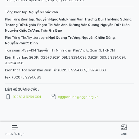
Tổng Biên tập:
Nguyễn Khắc Văn
Phó Tổng Biên tập:
Nguyễn Ngọc Anh
,
Phạm Văn Trường
,
Bùi Thị Hồng Sương
,
Trương Đức Nghĩa
,
Phạm Thị Vân Anh
,
Dương Văn Quang
,
Nguyễn Đức Hiển
,
Nguyễn Khắc Cường
,
Trần Gia Bảo
Phó Tổng Thư ký tòa soạn:
Ngô Quang Trưởng
,
Nguyễn Chiến Dũng
,
Nguyễn Phước Bình
Tòa soạn : 432-434 Nguyễn Thị Minh Khai, Phường 5, Quận 3, TP.HCM
Điện thoại báo SGGP: (028) 3.9294.091, 3.9294.092, 3.9294.093, 3.9294.097,
3.9294.098
Điện thoại tòa soạn Báo Điện Tử: (028) 3.9294.069, 3.9294.068
Fax: (028) 3.9294.083
LIÊN HỆ QUẢNG CÁO :
(028) 3.9294.094
sggponline@sggp.org.vn
CHUYÊN MỤC
ẢNH