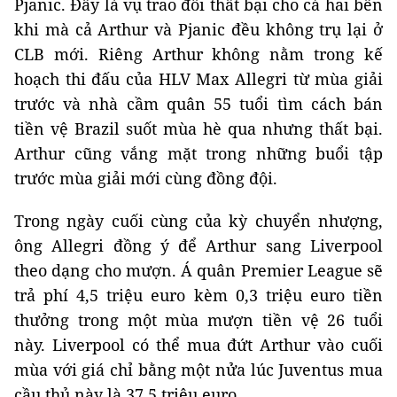
Pjanic. Đây là vụ trao đổi thất bại cho cả hai bên
khi mà cả Arthur và Pjanic đều không trụ lại ở
CLB mới. Riêng Arthur không nằm trong kế
hoạch thi đấu của HLV Max Allegri từ mùa giải
trước và nhà cầm quân 55 tuổi tìm cách bán
tiền vệ Brazil suốt mùa hè qua nhưng thất bại.
Arthur cũng vắng mặt trong những buổi tập
trước mùa giải mới cùng đồng đội.
Trong ngày cuối cùng của kỳ chuyển nhượng,
ông Allegri đồng ý để Arthur sang Liverpool
theo dạng cho mượn. Á quân Premier League sẽ
trả phí 4,5 triệu euro kèm 0,3 triệu euro tiền
thưởng trong một mùa mượn tiền vệ 26 tuổi
này. Liverpool có thể mua đứt Arthur vào cuối
mùa với giá chỉ bằng một nửa lúc Juventus mua
cầu thủ này là 37,5 triệu euro.