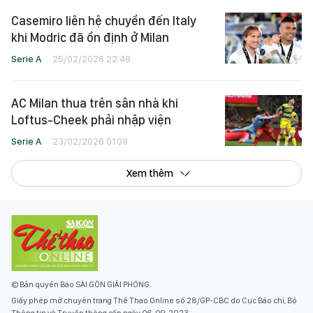
Casemiro liên hệ chuyển đến Italy
khi Modric đã ổn định ở Milan
Serie A
25/02/2026 22:48
AC Milan thua trên sân nhà khi
Loftus-Cheek phải nhập viện
Serie A
23/02/2026 01:09
Xem thêm
© Bản quyền Báo SÀI GÒN GIẢI PHÓNG.
Giấy phép mở chuyên trang Thể Thao Online số 28/GP-CBC do Cục Báo chí, Bộ
Thông tin và Truyền thông cấp ngày 06-09-2023.