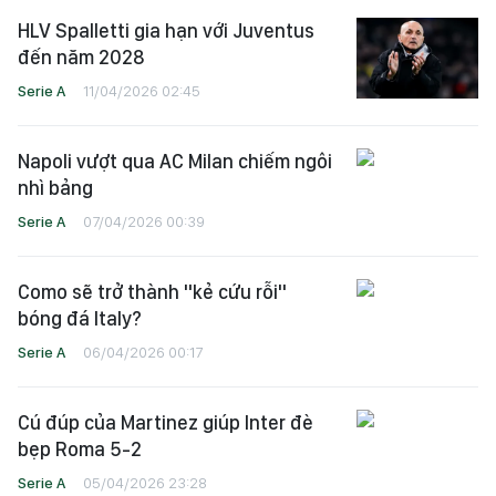
HLV Spalletti gia hạn với Juventus
đến năm 2028
Serie A
11/04/2026 02:45
Napoli vượt qua AC Milan chiếm ngôi
nhì bảng
Serie A
07/04/2026 00:39
Como sẽ trở thành "kẻ cứu rỗi"
bóng đá Italy?
Serie A
06/04/2026 00:17
Cú đúp của Martinez giúp Inter đè
bẹp Roma 5-2
Serie A
05/04/2026 23:28