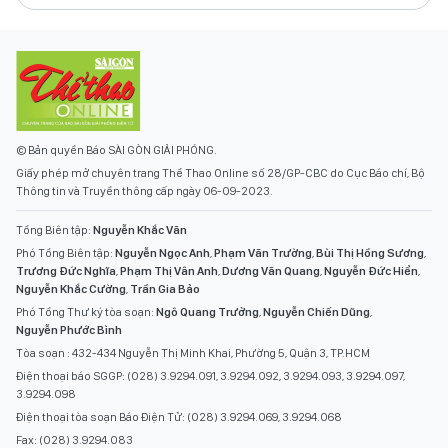
© Bản quyền Báo SÀI GÒN GIẢI PHÓNG.
Giấy phép mở chuyên trang Thể Thao Online số 28/GP-CBC do Cục Báo chí, Bộ
Thông tin và Truyền thông cấp ngày 06-09-2023.
Tổng Biên tập:
Nguyễn Khắc Văn
Phó Tổng Biên tập:
Nguyễn Ngọc Anh
,
Phạm Văn Trường
,
Bùi Thị Hồng Sương
,
Trương Đức Nghĩa
,
Phạm Thị Vân Anh
,
Dương Văn Quang
,
Nguyễn Đức Hiển
,
Nguyễn Khắc Cường
,
Trần Gia Bảo
Phó Tổng Thư ký tòa soạn:
Ngô Quang Trưởng
,
Nguyễn Chiến Dũng
,
Nguyễn Phước Bình
Tòa soạn : 432-434 Nguyễn Thị Minh Khai, Phường 5, Quận 3, TP.HCM
Điện thoại báo SGGP: (028) 3.9294.091, 3.9294.092, 3.9294.093, 3.9294.097,
3.9294.098
Điện thoại tòa soạn Báo Điện Tử: (028) 3.9294.069, 3.9294.068
Fax: (028) 3.9294.083