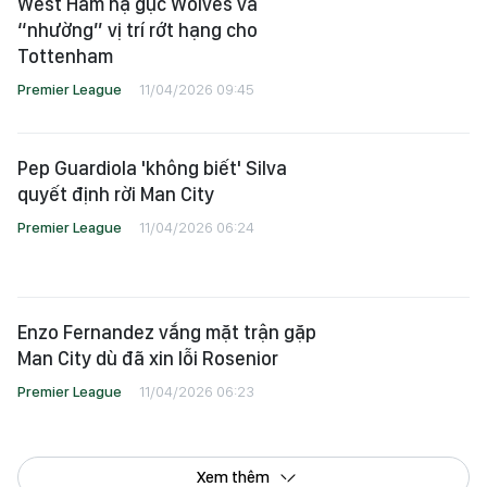
West Ham hạ gục Wolves và
“nhường” vị trí rớt hạng cho
Tottenham
Premier League
11/04/2026 09:45
Pep Guardiola 'không biết' Silva
quyết định rời Man City
Premier League
11/04/2026 06:24
Enzo Fernandez vắng mặt trận gặp
Man City dù đã xin lỗi Rosenior
Premier League
11/04/2026 06:23
Xem thêm