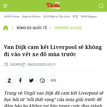
SGGP Online
English Edition
SGGP Đầu tư Tài chính
中文
SGGP Epaper
BÓNG ĐÁ QUỐC TẾ
PREMIER LEAGUE
Van Dijk cam kết Liverpool sẽ không
đi vào vết xe đổ mùa trước
SGGPO
08/02/2025 00:21
Trung vệ Virgil van Dijk đã cam kết Liverpool sẽ
học hỏi từ "nỗi thất vọng" của mùa giải trước để
đảm bảo họ không tụt hậu trong cuộc đua giành