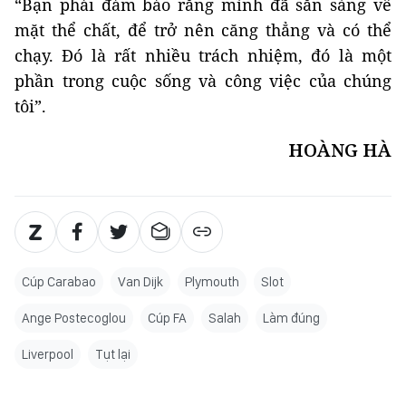
“Bạn phải đảm bảo rằng mình đã sẵn sàng về
mặt thể chất, để trở nên căng thẳng và có thể
chạy. Đó là rất nhiều trách nhiệm, đó là một
phần trong cuộc sống và công việc của chúng
tôi”.
HOÀNG HÀ
Cúp Carabao
Van Dijk
Plymouth
Slot
Ange Postecoglou
Cúp FA
Salah
Làm đúng
Liverpool
Tụt lại