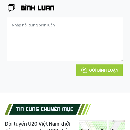
BÌNH LUẬN
GỬI BÌNH LUẬN
TIN CÙNG CHUYÊN MỤC
Đội tuyển U20 Việt Nam khởi