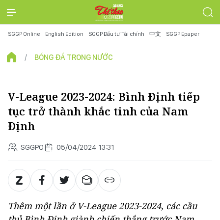
SGGP Online
English Edition
SGGP Đầu tư Tài chính
中文
SGGP Epaper
BÓNG ĐÁ TRONG NƯỚC
V-League 2023-2024: Bình Định tiếp
tục trở thành khắc tinh của Nam
Định
SGGPO
05/04/2024 13:31
Thêm một lần ở V-League 2023-2024, các cầu
thủ Bình Định giành chiến thắng trước Nam