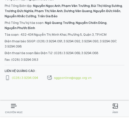
Phó Tổng Biên tập:
Nguyễn Ngọc Anh
,
Phạm Văn Trường
,
Bùi Thị Hồng Sương
,
Trương Đức Nghĩa
,
Phạm Thị Vân Anh
,
Dương Văn Quang
,
Nguyễn Đức Hiển
,
Nguyễn Khắc Cường
,
Trần Gia Bảo
Phó Tổng Thư ký tòa soạn:
Ngô Quang Trưởng
,
Nguyễn Chiến Dũng
,
Nguyễn Phước Bình
Tòa soạn : 432-434 Nguyễn Thị Minh Khai, Phường 5, Quận 3, TP.HCM
Điện thoại báo SGGP: (028) 3.9294.091, 3.9294.092, 3.9294.093, 3.9294.097,
3.9294.098
Điện thoại tòa soạn Báo Điện Tử: (028) 3.9294.069, 3.9294.068
Fax: (028) 3.9294.083
LIÊN HỆ QUẢNG CÁO :
(028) 3.9294.094
sggponline@sggp.org.vn
CHUYÊN MỤC
ẢNH