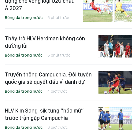
động cho vòng loại U20 châu
Á 2027
Bóng đá trong nước
5 phút trước
Thầy trò HLV Herdman không còn
đường lùi
Bóng đá trong nước
5 phút trước
Truyền thông Campuchia: Đội tuyển
quốc gia sẽ quyết đấu vì danh dự
Bóng đá trong nước
4 giờ trước
HLV Kim Sang-sik tung “hỏa mù”
trước trận gặp Campuchia
Bóng đá trong nước
6 giờ trước