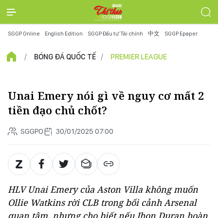
SGGP Online
English Edition
SGGP Đầu tư Tài chính
中文
SGGP Epaper
BÓNG ĐÁ QUỐC TẾ
PREMIER LEAGUE
Unai Emery nói gì về nguy cơ mất 2
tiền đạo chủ chốt?
SGGPO
30/01/2025 07:00
HLV Unai Emery của Aston Villa không muốn
Ollie Watkins rời CLB trong bối cảnh Arsenal
quan tâm, nhưng cho biết nếu Jhon Duran hoàn