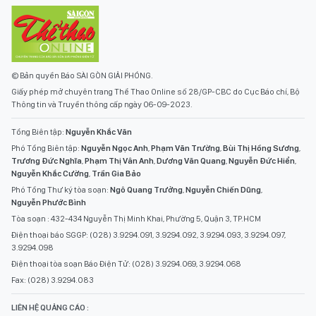
© Bản quyền Báo SÀI GÒN GIẢI PHÓNG.
Giấy phép mở chuyên trang Thể Thao Online số 28/GP-CBC do Cục Báo chí, Bộ
Thông tin và Truyền thông cấp ngày 06-09-2023.
Tổng Biên tập:
Nguyễn Khắc Văn
Phó Tổng Biên tập:
Nguyễn Ngọc Anh
,
Phạm Văn Trường
,
Bùi Thị Hồng Sương
,
Trương Đức Nghĩa
,
Phạm Thị Vân Anh
,
Dương Văn Quang
,
Nguyễn Đức Hiển
,
Nguyễn Khắc Cường
,
Trần Gia Bảo
Phó Tổng Thư ký tòa soạn:
Ngô Quang Trưởng
,
Nguyễn Chiến Dũng
,
Nguyễn Phước Bình
Tòa soạn : 432-434 Nguyễn Thị Minh Khai, Phường 5, Quận 3, TP.HCM
Điện thoại báo SGGP: (028) 3.9294.091, 3.9294.092, 3.9294.093, 3.9294.097,
3.9294.098
Điện thoại tòa soạn Báo Điện Tử: (028) 3.9294.069, 3.9294.068
Fax: (028) 3.9294.083
LIÊN HỆ QUẢNG CÁO :