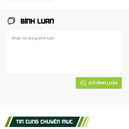
BÌNH LUẬN
GỬI BÌNH LUẬN
TIN CÙNG CHUYÊN MỤC