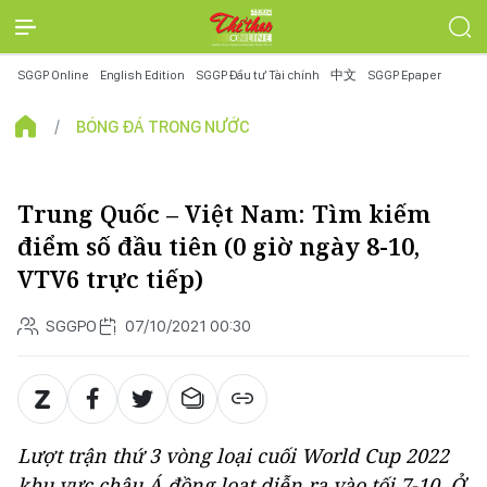
SGGP Online
English Edition
SGGP Đầu tư Tài chính
中文
SGGP Epaper
BÓNG ĐÁ TRONG NƯỚC
Trung Quốc – Việt Nam: Tìm kiếm
điểm số đầu tiên (0 giờ ngày 8-10,
VTV6 trực tiếp)
SGGPO
07/10/2021 00:30
Lượt trận thứ 3 vòng loại cuối World Cup 2022
khu vực châu Á đồng loạt diễn ra vào tối 7-10. Ở