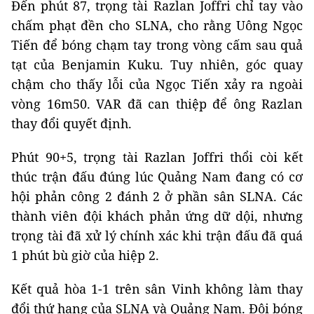
Đến phút 87, trọng tài Razlan Joffri chỉ tay vào
chấm phạt đền cho SLNA, cho rằng Uông Ngọc
Tiến để bóng chạm tay trong vòng cấm sau quả
tạt của Benjamin Kuku. Tuy nhiên, góc quay
chậm cho thấy lỗi của Ngọc Tiến xảy ra ngoài
vòng 16m50. VAR đã can thiệp để ông Razlan
thay đổi quyết định.
Phút 90+5, trọng tài Razlan Joffri thổi còi kết
thúc trận đấu đúng lúc Quảng Nam đang có cơ
hội phản công 2 đánh 2 ở phần sân SLNA. Các
thành viên đội khách phản ứng dữ dội, nhưng
trọng tài đã xử lý chính xác khi trận đấu đã quá
1 phút bù giờ của hiệp 2.
Kết quả hòa 1-1 trên sân Vinh không làm thay
đổi thứ hạng của SLNA và Quảng Nam. Đội bóng