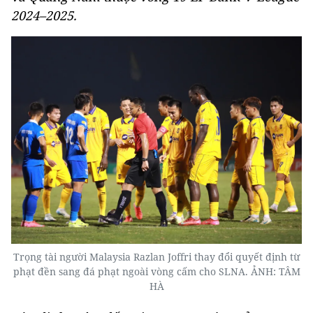
2024–2025.
Trọng tài người Malaysia Razlan Joffri thay đổi quyết định từ
phạt đền sang đá phạt ngoài vòng cấm cho SLNA. ẢNH: TÂM
HÀ