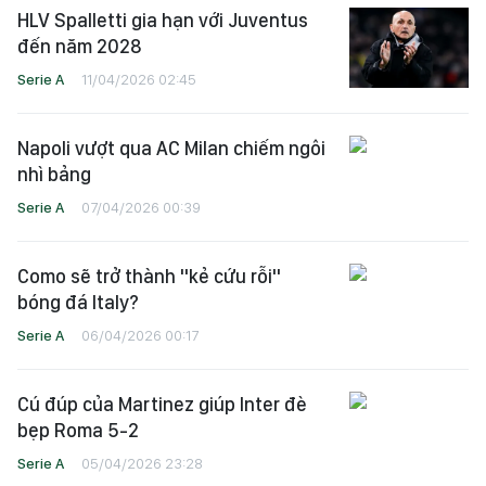
HLV Spalletti gia hạn với Juventus
đến năm 2028
Serie A
11/04/2026 02:45
Napoli vượt qua AC Milan chiếm ngôi
nhì bảng
Serie A
07/04/2026 00:39
Como sẽ trở thành "kẻ cứu rỗi"
bóng đá Italy?
Serie A
06/04/2026 00:17
Cú đúp của Martinez giúp Inter đè
bẹp Roma 5-2
Serie A
05/04/2026 23:28