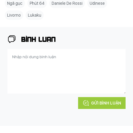
Ngã gục
Phút 64
Daniele De Rossi
Udinese
Livorno
Lukaku
BÌNH LUẬN
GỬI BÌNH LUẬN