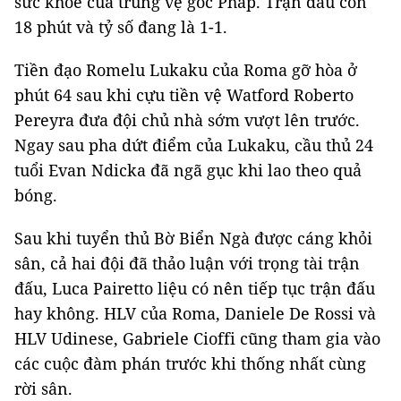
sức khỏe của trung vệ gốc Pháp. Trận đấu còn
18 phút và tỷ số đang là 1-1.
Tiền đạo Romelu Lukaku của Roma gỡ hòa ở
phút 64 sau khi cựu tiền vệ Watford Roberto
Pereyra đưa đội chủ nhà sớm vượt lên trước.
Ngay sau pha dứt điểm của Lukaku, cầu thủ 24
tuổi Evan Ndicka đã ngã gục khi lao theo quả
bóng.
Sau khi tuyển thủ Bờ Biển Ngà được cáng khỏi
sân, cả hai đội đã thảo luận với trọng tài trận
đấu, Luca Pairetto liệu có nên tiếp tục trận đấu
hay không. HLV của Roma, Daniele De Rossi và
HLV Udinese, Gabriele Cioffi cũng tham gia vào
các cuộc đàm phán trước khi thống nhất cùng
rời sân.