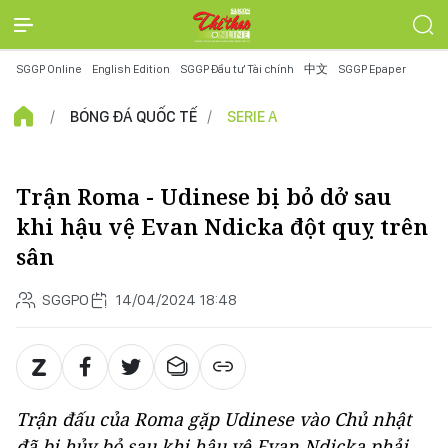
SGGP Online
English Edition
SGGP Đầu tư Tài chính
中文
SGGP Epaper
BÓNG ĐÁ QUỐC TẾ
SERIE A
Trận Roma - Udinese bị bỏ dở sau
khi hậu vệ Evan Ndicka đột quỵ trên
sân
SGGPO
14/04/2024 18:48
Trận đấu của Roma gặp Udinese vào Chủ nhật
đã bị hủy bỏ sau khi hậu vệ Evan Ndicka phải