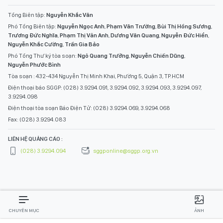
Tổng Biên tập:
Nguyễn Khắc Văn
Phó Tổng Biên tập:
Nguyễn Ngọc Anh
,
Phạm Văn Trường
,
Bùi Thị Hồng Sương
,
Trương Đức Nghĩa
,
Phạm Thị Vân Anh
,
Dương Văn Quang
,
Nguyễn Đức Hiển
,
Nguyễn Khắc Cường
,
Trần Gia Bảo
Phó Tổng Thư ký tòa soạn:
Ngô Quang Trưởng
,
Nguyễn Chiến Dũng
,
Nguyễn Phước Bình
Tòa soạn : 432-434 Nguyễn Thị Minh Khai, Phường 5, Quận 3, TP.HCM
Điện thoại báo SGGP: (028) 3.9294.091, 3.9294.092, 3.9294.093, 3.9294.097,
3.9294.098
Điện thoại tòa soạn Báo Điện Tử: (028) 3.9294.069, 3.9294.068
Fax: (028) 3.9294.083
LIÊN HỆ QUẢNG CÁO :
(028) 3.9294.094
sggponline@sggp.org.vn
CHUYÊN MỤC
ẢNH