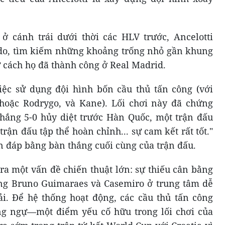
ở cánh trái dưới thời các HLV trước, Ancelotti
 do, tìm kiếm những khoảng trống nhỏ gần khung
 cách họ đã thành công ở Real Madrid.
iệc sử dụng đội hình bốn cầu thủ tấn công (với
i hoặc Rodrygo, và Kane). Lối chơi này đã chứng
hắng 5-0 hủy diệt trước Hàn Quốc, một trận đấu
trận đấu tập thể hoàn chỉnh... sự cam kết rất tốt."
n đáp bằng bàn thắng cuối cùng của trận đấu.
ra một vấn đề chiến thuật lớn: sự thiếu cân bằng
ụng Bruno Guimaraes và Casemiro ở trung tâm dễ
ải. Để hệ thống hoạt động, các cầu thủ tấn công
òng ngự—một điểm yếu cố hữu trong lối chơi của