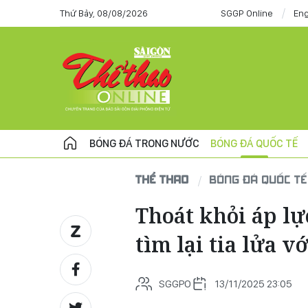
Thứ Bảy, 08/08/2026
SGGP Online
Eng
BÓNG ĐÁ TRONG NƯỚC
BÓNG ĐÁ QUỐC TẾ
THỂ THAO
BÓNG ĐÁ QUỐC TẾ
Thoát khỏi áp lự
tìm lại tia lửa v
SGGPO
13/11/2025 23:05