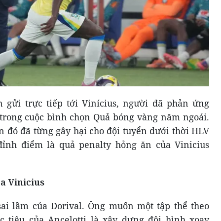
 gửi trực tiếp tới Vinícius, người đã phản ứng
ì trong cuộc bình chọn Quả bóng vàng năm ngoái.
 đó đã từng gây hại cho đội tuyển dưới thời HLV
 đỉnh điểm là quả penalty hỏng ăn của Vinicius
óa Vinicius
sai lầm của Dorival. Ông muốn một tập thể theo
 tiêu của Ancelotti là xây dựng đội hình xoay