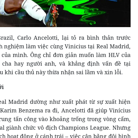
azil, Carlo Ancelotti, lại tỏ ra bình thản trước
 nghiệm làm việc cùng Vinicius tại Real Madrid,
rò của mình. Ông chỉ đơn giản muốn làm HLV của
 cha hay người anh, và khẳng định vấn đề tại
u khi cầu thủ này thừa nhận sai lầm và xin lỗi.
ới
eal Madrid dường như xuất phát từ sự xuất hiện
Karim Benzema ra đi, Ancelotti đã giúp Vinícius
 trung tấn công vào khoảng trống trong vòng cấm,
eal giành chức vô địch Champions League. Nhưng
h hoạt động ở cánh trái – việc cân bằng đội hình