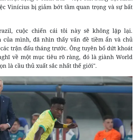
ệc Vinícius bị giảm bớt tầm quan trọng và sự bất
azil, cuộc chiến cái tôi này sẽ không lặp lại.
n của mình, đã nhìn thấy vấn đề tiềm ẩn và chủ
các trận đấu tháng trước. Ông tuyên bố dứt khoát
 nghĩ về một mục tiêu rõ ràng, đó là giành World
 là cầu thủ xuất sắc nhất thế giới".