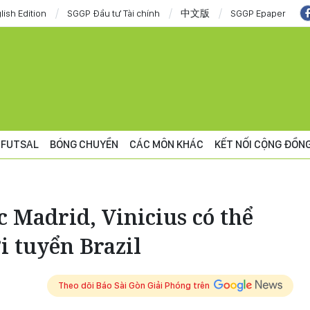
lish Edition
SGGP Đầu tư Tài chính
中文版
SGGP Epaper
FUTSAL
BÓNG CHUYỀN
CÁC MÔN KHÁC
KẾT NỐI CỘNG ĐỒN
c Madrid, Vinicius có thể
ới tuyển Brazil
Theo dõi Báo Sài Gòn Giải Phóng trên