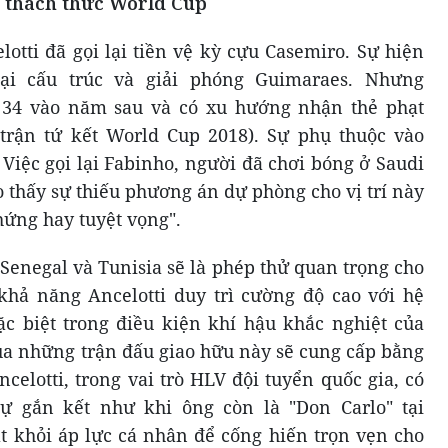
 thách thức World Cup
lotti đã gọi lại tiền vệ kỳ cựu Casemiro. Sự hiện
ại cấu trúc và giải phóng Guimaraes. Nhưng
 34 vào năm sau và có xu hướng nhận thẻ phạt
 trận tứ kết World Cup 2018). Sự phụ thuộc vào
 Việc gọi lại Fabinho, người đã chơi bóng ở Saudi
o thấy sự thiếu phương án dự phòng cho vị trí này
ứng hay tuyệt vọng".
 Senegal và Tunisia sẽ là phép thử quan trọng cho
khả năng Ancelotti duy trì cường độ cao với hệ
c biệt trong điều kiện khí hậu khắc nghiệt của
của những trận đấu giao hữu này sẽ cung cấp bằng
celotti, trong vai trò HLV đội tuyển quốc gia, có
sự gắn kết như khi ông còn là "Don Carlo" tại
át khỏi áp lực cá nhân để cống hiến trọn vẹn cho