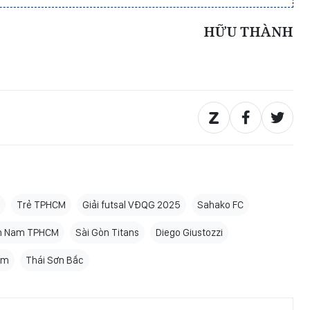
HỮU THÀNH
Trẻ TPHCM
Giải futsal VĐQG 2025
Sahako FC
ơn Nam TPHCM
Sài Gòn Titans
Diego Giustozzi
Nam
Thái Sơn Bắc