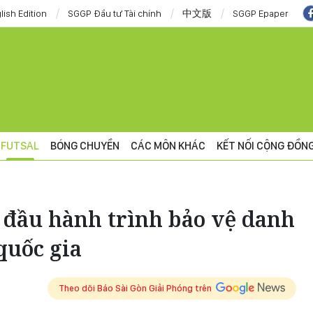
lish Edition
SGGP Đầu tư Tài chính
中文版
SGGP Epaper
FUTSAL
BÓNG CHUYỀN
CÁC MÔN KHÁC
KẾT NỐI CỘNG ĐỒN
 đầu hành trình bảo vệ danh
quốc gia
Theo dõi Báo Sài Gòn Giải Phóng trên