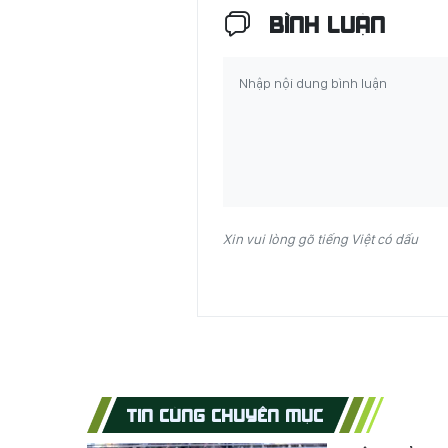
BÌNH LUẬN
Xin vui lòng gõ tiếng Việt có dấu
TIN CÙNG CHUYÊN MỤC