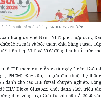
 tiến hành bốc thăm chia bảng. ẢNH: DŨNG PHƯƠNG
 đoàn Bóng đá Việt Nam (VFF) phối hợp cùng Đài
 chức lễ ra mắt và bốc thăm chia bảng Futsal Cúp
hứ 9 liên tiếp VFF và VOV đồng hành tổ chức các
 tụ 8 CLB tham dự, diễn ra từ ngày 3 đến 12-8 tại
g (TPHCM). Đây cũng là giải đấu thuộc hệ thống
25 dành cho các CLB futsal chuyên nghiệp. Đồng
 để HLV Diego Giustozzi chốt danh sách triệu tập
ướng đến vòng loại Giải futsal châu Á 2026 vào