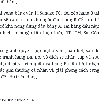
uối bảng.
ại vòng bảng vẫn là Sahako FC, đội xếp hạng 3 tại
ai sẽ cạnh tranh cho ngôi đầu bảng B để “tránh”
ó khả năng đứng đầu bảng A. Tại bảng đấu này,
nh chỉ phải gặp Tân Hiệp Hưng TPHCM, Sài Gòn
sẽ giành quyền góp mặt ở vòng bán kết, sau đó
c tranh hạng Ba. Đội vô địch sẽ nhận cúp và 200
 đội đoạt vị trí á quân và hạng Ba lần lượt nhận
 Các giải thưởng cá nhân và giải phong cách cũng
n đến 50 triệu đồng.
úp Futsal Quốc gia 2025