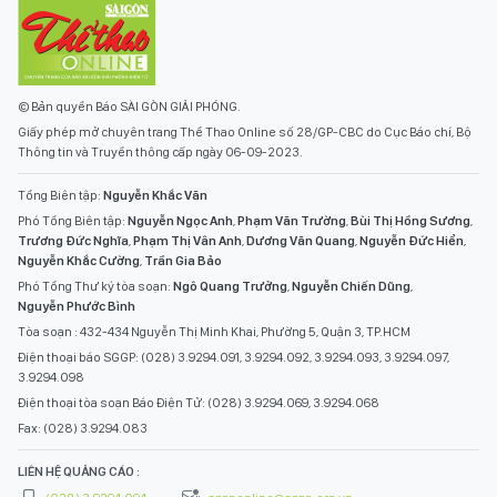
© Bản quyền Báo SÀI GÒN GIẢI PHÓNG.
Giấy phép mở chuyên trang Thể Thao Online số 28/GP-CBC do Cục Báo chí, Bộ
Thông tin và Truyền thông cấp ngày 06-09-2023.
Tổng Biên tập:
Nguyễn Khắc Văn
Phó Tổng Biên tập:
Nguyễn Ngọc Anh
,
Phạm Văn Trường
,
Bùi Thị Hồng Sương
,
Trương Đức Nghĩa
,
Phạm Thị Vân Anh
,
Dương Văn Quang
,
Nguyễn Đức Hiển
,
Nguyễn Khắc Cường
,
Trần Gia Bảo
Phó Tổng Thư ký tòa soạn:
Ngô Quang Trưởng
,
Nguyễn Chiến Dũng
,
Nguyễn Phước Bình
Tòa soạn : 432-434 Nguyễn Thị Minh Khai, Phường 5, Quận 3, TP.HCM
Điện thoại báo SGGP: (028) 3.9294.091, 3.9294.092, 3.9294.093, 3.9294.097,
3.9294.098
Điện thoại tòa soạn Báo Điện Tử: (028) 3.9294.069, 3.9294.068
Fax: (028) 3.9294.083
LIÊN HỆ QUẢNG CÁO :