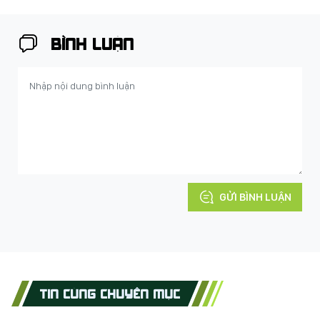
BÌNH LUẬN
GỬI BÌNH LUẬN
TIN CÙNG CHUYÊN MỤC