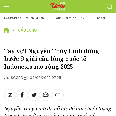
SGGP Online
English Edition
SGGP Đầu tư Tài chính
中文
SGGP Epaper
CẦU LÔNG
Tay vợt Nguyễn Thùy Linh dừng
bước ở giải cầu lông quốc tế
Indonesia mở rộng 2025
SGGPO
04/06/2025 07:25
Nguyễn Thùy Linh đã nỗ lực để tìm chiến thắng
trong trận mở màn giải cầu lông quốc tế