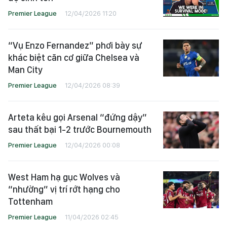
Premier League
12/04/2026 11:20
“Vụ Enzo Fernandez” phơi bày sự
khác biệt căn cơ giữa Chelsea và
Man City
Premier League
12/04/2026 08:39
Arteta kêu gọi Arsenal “đứng dậy”
sau thất bại 1-2 trước Bournemouth
Premier League
12/04/2026 00:08
West Ham hạ gục Wolves và
“nhường” vị trí rớt hạng cho
Tottenham
Premier League
11/04/2026 02:45