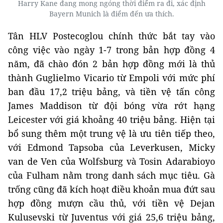
Harry Kane đang mong ngóng thời điểm ra đi, xác định
Bayern Munich là điểm đến ưa thích.
Tân HLV Postecoglou chính thức bắt tay vào
công việc vào ngày 1-7 trong bản hợp đồng 4
năm, đã chào đón 2 bản hợp đồng mới là thủ
thành Guglielmo Vicario từ Empoli với mức phí
ban đầu 17,2 triệu bảng, và tiền vệ tấn công
James Maddison từ đội bóng vừa rớt hạng
Leicester với giá khoảng 40 triệu bảng. Hiện tại
bổ sung thêm một trung vệ là ưu tiên tiếp theo,
với Edmond Tapsoba của Leverkusen, Micky
van de Ven của Wolfsburg và Tosin Adarabioyo
của Fulham nằm trong danh sách mục tiêu. Gà
trống cũng đã kích hoạt điều khoản mua đứt sau
hợp đồng mượn cầu thủ, với tiền vệ Dejan
Kulusevski từ Juventus với giá 25,6 triệu bảng,