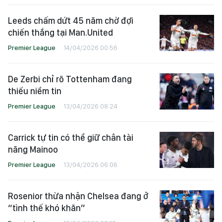
Leeds chấm dứt 45 năm chờ đợi
chiến thắng tại Man.United
Premier League
14/04/2026 00:56
De Zerbi chỉ rõ Tottenham đang
thiếu niềm tin
Premier League
13/04/2026 08:24
Carrick tự tin có thể giữ chân tài
năng Mainoo
Premier League
13/04/2026 06:06
Rosenior thừa nhận Chelsea đang ở
“tình thế khó khăn”