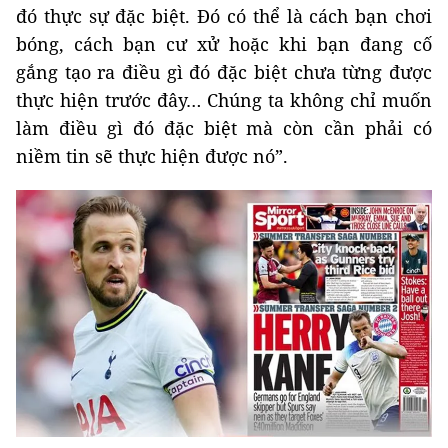
đó thực sự đặc biệt. Đó có thể là cách bạn chơi
bóng, cách bạn cư xử hoặc khi bạn đang cố
gắng tạo ra điều gì đó đặc biệt chưa từng được
thực hiện trước đây… Chúng ta không chỉ muốn
làm điều gì đó đặc biệt mà còn cần phải có
niềm tin sẽ thực hiện được nó”.