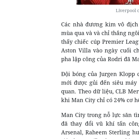
Liverpool 
Các nhà đương kim vô địch 
mùa qua và và chỉ thắng ngôi 
thấy chiếc cúp Premier Leag
Aston Villa vào ngày cuối c
pha lập công của Rodri đã Man
Đội bóng của Jurgen Klopp c
mới được gủi đến siêu máy t
quan. Theo dữ liệu, CLB Mers
khi Man City chỉ có 24% cơ h
Man City trong nỗ lực săn 
đã thay đổi vũ khí tấn côn
Arsenal, Raheem Sterling hư