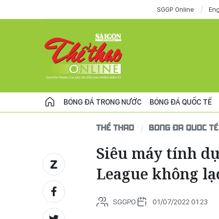
SGGP Online
Eng
BÓNG ĐÁ TRONG NƯỚC
BÓNG ĐÁ QUỐC TẾ
THỂ THAO
BÓNG ĐÁ QUỐC TẾ
Siêu máy tính d
League không lạ
SGGPO
01/07/2022 01:23