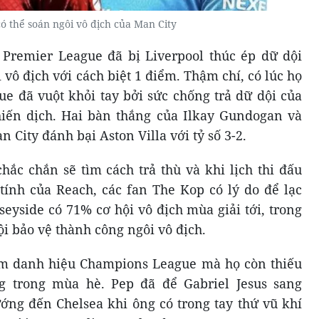
có thể soán ngôi vô địch của Man City
Premier League đã bị Liverpool thúc ép dữ dội
vô địch với cách biệt 1 điểm. Thậm chí, có lúc họ
ue đã vuột khỏi tay bởi sức chống trả dữ dội của
hiến dịch. Hai bàn thắng của Ilkay Gundogan và
 City đánh bại Aston Villa với tỷ số 3-2.
hắc chắn sẽ tìm cách trả thù và khi lịch thi đấu
ính của Reach, các fan The Kop có lý do để lạc
eyside có 71% cơ hội vô địch mùa giải tới, trong
ội bảo vệ thành công ngôi vô địch.
tìm danh hiệu Champions League mà họ còn thiếu
g trong mùa hè. Pep đã để Gabriel Jesus sang
ớng đến Chelsea khi ông có trong tay thứ vũ khí