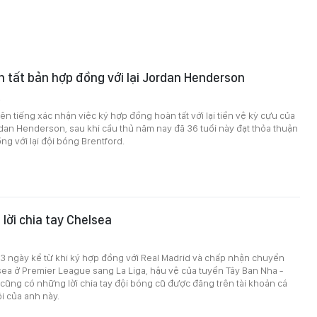
 tất bản hợp đồng với lại Jordan Henderson
2
ên tiếng xác nhận việc ký hợp đồng hoàn tất với lại tiền vệ kỳ cựu của
dan Henderson, sau khi cầu thủ năm nay đã 36 tuổi này đạt thỏa thuận
g với lại đội bóng Brentford.
 lời chia tay Chelsea
3 ngày kể từ khi ký hợp đồng với Real Madrid và chấp nhận chuyển
ea ở Premier League sang La Liga, hậu vệ của tuyển Tây Ban Nha -
 cũng có những lời chia tay đội bóng cũ được đăng trên tài khoản cá
i của anh này.