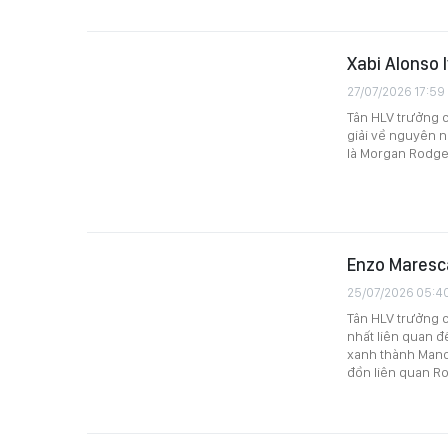
Xabi Alonso 
27/07/2026 17:59
Tân HLV trưởng c
giải về nguyên n
là Morgan Rodger
Enzo Maresca
25/07/2026 05:4
Tân HLV trưởng c
nhất liên quan đ
xanh thành Manch
đồn liên quan Ro