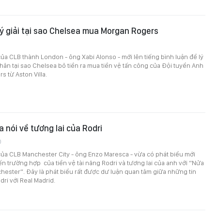
lý giải tại sao Chelsea mua Morgan Rogers
ủa CLB thành London - ông Xabi Alonso - mới lên tiếng bình luận để lý
hân tại sao Chelsea bỏ tiền ra mua tiền vệ tấn công của Đội tuyển Anh
s từ Aston Villa.
 nói về tương lai của Rodri
0
ủa CLB Manchester City - ông Enzo Maresca - vừa có phát biểu mới
ến trường hợp của tiền vệ tài năng Rodri và tương lai của anh với “Nửa
ester”. Đây là phát biểu rất được dư luận quan tâm giữa những tin
dri với Real Madrid.