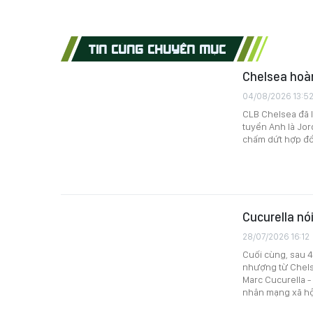
TIN CÙNG CHUYÊN MỤC
Chelsea hoàn
04/08/2026 13:5
CLB Chelsea đã l
tuyển Anh là Jor
chấm dứt hợp đồn
Cucurella nói
28/07/2026 16:12
Cuối cùng, sau 4
nhượng từ Chels
Marc Cucurella -
nhân mạng xã hộ