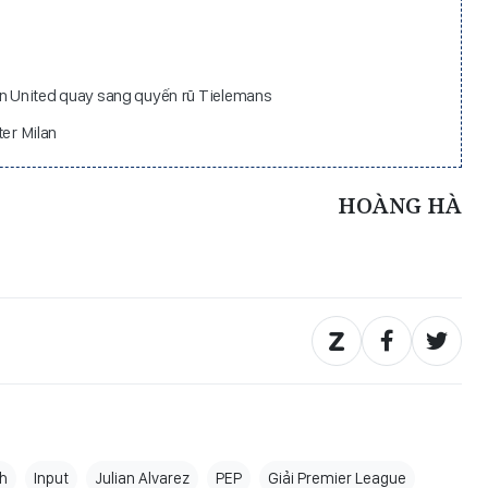
an United quay sang quyến rũ Tielemans
nter Milan
HOÀNG HÀ
nh
Input
Julian Alvarez
PEP
Giải Premier League