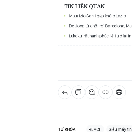
TIN LIÊN QUAN
Maurizio Sarri gặp khó ở Lazio
De Jong từ chối rời Barcelona, M
Lukaku 'rất hạnh phúc' khi trở lại I
TỪ KHÓA
REACH
Siêu máy tí