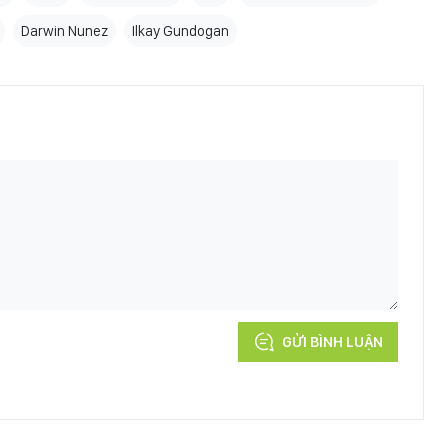
Darwin Nunez
Ilkay Gundogan
GỬI BÌNH LUẬN