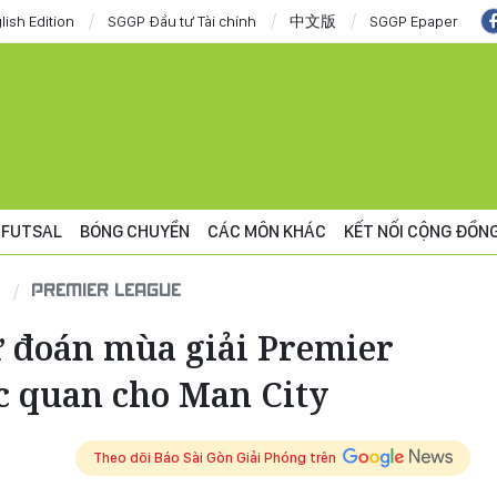
lish Edition
SGGP Đầu tư Tài chính
中文版
SGGP Epaper
FUTSAL
BÓNG CHUYỀN
CÁC MÔN KHÁC
KẾT NỐI CỘNG ĐỒN
PREMIER LEAGUE
ự đoán mùa giải Premier
c quan cho Man City
Theo dõi Báo Sài Gòn Giải Phóng trên