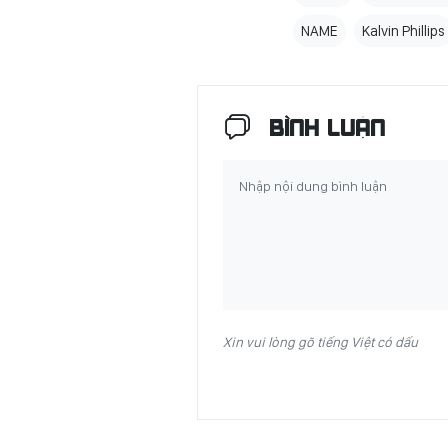
NAME
Kalvin Phillips
BÌNH LUẬN
Xin vui lòng gõ tiếng Việt có dấu