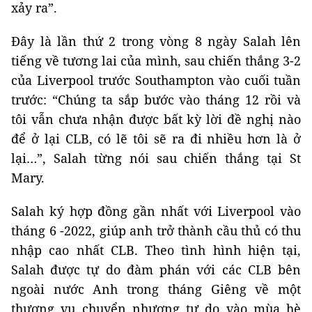
xảy ra”.
Đây là lần thứ 2 trong vòng 8 ngày Salah lên
tiếng về tương lai của mình, sau chiến thắng 3-2
của Liverpool trước Southampton vào cuối tuần
trước: “Chúng ta sắp bước vào tháng 12 rồi và
tôi vẫn chưa nhận được bất kỳ lời đề nghị nào
để ở lại CLB, có lẽ tôi sẽ ra đi nhiều hơn là ở
lại…”, Salah từng nói sau chiến thắng tại St
Mary.
Salah ký hợp đồng gần nhất với Liverpool vào
tháng 6 -2022, giúp anh trở thành cầu thủ có thu
nhập cao nhất CLB. Theo tình hình hiện tại,
Salah được tự do đàm phán với các CLB bên
ngoài nước Anh trong tháng Giêng về một
thương vụ chuyển nhượng tự do vào mùa hè