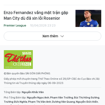
Enzo Fernandez vắng mặt trận gặp
Man City dù đã xin lỗi Rosenior
Premier League
10/04/2026 23:23
Xem thêm
© Bản quyền Báo SÀI GÒN GIẢI PHÓNG.
Giấy phép mở chuyên trang Thể Thao Online số 28/GP-CBC do Cục Báo chí, Bộ
Thông tin và Truyền thông cấp ngày 06-09-2023.
Tổng Biên tập:
Nguyễn Khắc Văn
Phó Tổng Biên tập:
Nguyễn Ngọc Anh
,
Phạm Văn Trường
,
Bùi Thị Hồng Sương
,
Trương Đức Nghĩa
,
Phạm Thị Vân Anh
,
Dương Văn Quang
,
Nguyễn Đức Hiển
,