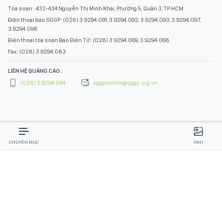
Tòa soạn : 432-434 Nguyễn Thị Minh Khai, Phường 5, Quận 3, TP.HCM
Điện thoại báo SGGP: (028) 3.9294.091, 3.9294.092, 3.9294.093, 3.9294.097,
3.9294.098
Điện thoại tòa soạn Báo Điện Tử: (028) 3.9294.069, 3.9294.068
Fax: (028) 3.9294.083
LIÊN HỆ QUẢNG CÁO :
(028) 3.9294.094
sggponline@sggp.org.vn
CHUYÊN MỤC
ẢNH