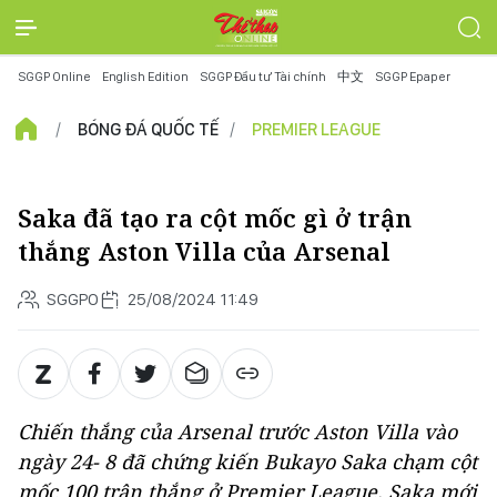
SGGP Online
English Edition
SGGP Đầu tư Tài chính
中文
SGGP Epaper
BÓNG ĐÁ QUỐC TẾ
PREMIER LEAGUE
Saka đã tạo ra cột mốc gì ở trận
thắng Aston Villa của Arsenal
SGGPO
25/08/2024 11:49
Chiến thắng của Arsenal trước Aston Villa vào
ngày 24- 8 đã chứng kiến ​​Bukayo Saka chạm cột
mốc 100 trận thắng ở Premier League. Saka mới