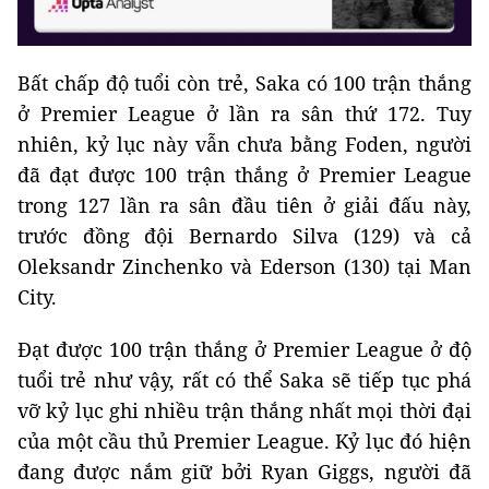
Bất chấp độ tuổi còn trẻ, Saka có 100 trận thắng
ở Premier League ở lần ra sân thứ 172. Tuy
nhiên, kỷ lục này vẫn chưa bằng Foden, người
đã đạt được 100 trận thắng ở Premier League
trong 127 lần ra sân đầu tiên ở giải đấu này,
trước đồng đội Bernardo Silva (129) và cả
Oleksandr Zinchenko và Ederson (130) tại Man
City.
Đạt được 100 trận thắng ở Premier League ở độ
tuổi trẻ như vậy, rất có thể Saka sẽ tiếp tục phá
vỡ kỷ lục ghi nhiều trận thắng nhất mọi thời đại
của một cầu thủ Premier League. Kỷ lục đó hiện
đang được nắm giữ bởi Ryan Giggs, người đã