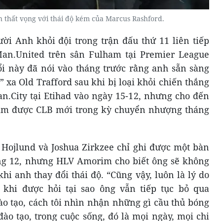
thất vọng với thái độ kém của Marcus Rashford.
ời Anh khỏi đội trong trận đấu thứ 11 liên tiếp
Man.United trên sân Fulham tại Premier League
ổi này đã nói vào tháng trước rằng anh sẵn sàng
 xa Old Trafford sau khi bị loại khỏi chiến thắng
n.City tại Etihad vào ngày 15-12, nhưng cho đến
tìm được CLB mới trong kỳ chuyển nhượng tháng
Hojlund và Joshua Zirkzee chỉ ghi được một bàn
áng 12, nhưng HLV Amorim cho biết ông sẽ không
khi anh thay đổi thái độ. “Cũng vậy, luôn là lý do
khi được hỏi tại sao ông vẫn tiếp tục bỏ qua
ào tạo, cách tôi nhìn nhận những gì cầu thủ bóng
ào tạo, trong cuộc sống, đó là mọi ngày, mọi chi