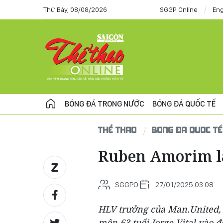
Thứ Bảy, 08/08/2026
SGGP Online
Eng
BÓNG ĐÁ TRONG NƯỚC
BÓNG ĐÁ QUỐC TẾ
THỂ THAO
BÓNG ĐÁ QUỐC TẾ
Ruben Amorim lạ
SGGPO
27/01/2025 03:08
HLV trưởng của Man.United,
môn 63 tuổi Jorge Vital vào 