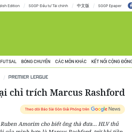
lish Edition
SGGP Đầu tư Tài chính
中文版
SGGP Epaper
FUTSAL
BÓNG CHUYỀN
CÁC MÔN KHÁC
KẾT NỐI CỘNG ĐỒN
PREMIER LEAGUE
i chỉ trích Marcus Rashford
Theo dõi Báo Sài Gòn Giải Phóng trên
 Ruben Amorim cho biết ông thà đưa… HLV thủ
đội của mình hơn là Marcus Rashford, trừ khi tiền