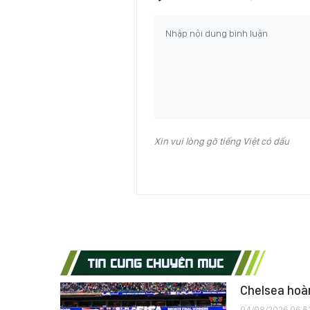
Xin vui lòng gõ tiếng Việt có dấu
TIN CÙNG CHUYÊN MỤC
Chelsea hoàn
04/08/2026 06:5