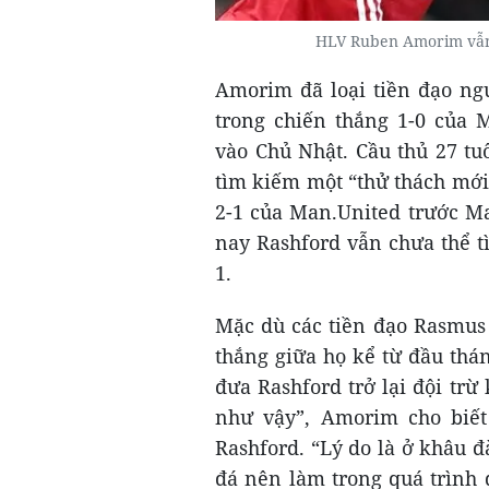
HLV Ruben Amorim vẫn 
Amorim đã loại tiền đạo ngư
trong chiến thắng 1-0 của 
vào Chủ Nhật. Cầu thủ 27 tu
tìm kiếm một “thử thách mới”
2-1 của Man.United trước Ma
nay Rashford vẫn chưa thể 
1.
Mặc dù các tiền đạo Rasmus 
thắng giữa họ kể từ đầu th
đưa Rashford trở lại đội trừ 
như vậy”, Amorim cho biết 
Rashford. “Lý do là ở khâu đ
đá nên làm trong quá trình đ