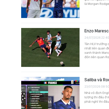
là Morgan Rodger
Enzo Maresca
24/07/2026 22:4
Tân HLV trưởng c
nhất liên quan đ
xanh thành Manch
đồn liên quan Ro
Saliba và Ro
23/07/2026 08:5
Nhà vô địch Engl
lượng thi đấu ở 
phải nghỉ thi đấ