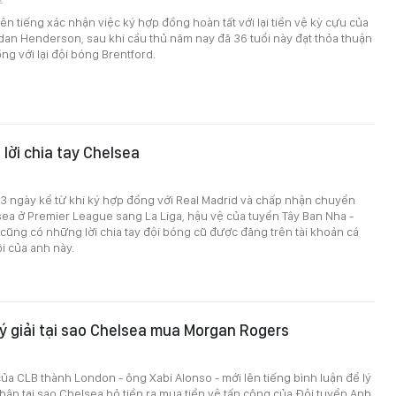
ên tiếng xác nhận việc ký hợp đồng hoàn tất với lại tiền vệ kỳ cựu của
dan Henderson, sau khi cầu thủ năm nay đã 36 tuổi này đạt thỏa thuận
g với lại đội bóng Brentford.
 lời chia tay Chelsea
3 ngày kể từ khi ký hợp đồng với Real Madrid và chấp nhận chuyển
ea ở Premier League sang La Liga, hậu vệ của tuyển Tây Ban Nha -
 cũng có những lời chia tay đội bóng cũ được đăng trên tài khoản cá
i của anh này.
lý giải tại sao Chelsea mua Morgan Rogers
ủa CLB thành London - ông Xabi Alonso - mới lên tiếng bình luận để lý
hân tại sao Chelsea bỏ tiền ra mua tiền vệ tấn công của Đội tuyển Anh