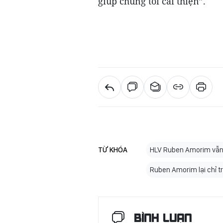
giúp chúng tôi cải thiện”.
TỪ KHÓA
HLV Ruben Amorim vẫn 
Ruben Amorim lại chỉ t
BÌNH LUẬN