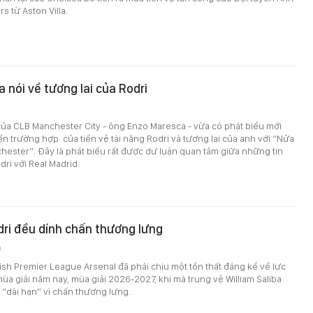
s từ Aston Villa.
 nói về tương lai của Rodri
0
ủa CLB Manchester City - ông Enzo Maresca - vừa có phát biểu mới
ến trường hợp của tiền vệ tài năng Rodri và tương lai của anh với “Nửa
ester”. Đây là phát biểu rất được dư luận quan tâm giữa những tin
dri với Real Madrid.
dri đều dính chấn thương lưng
0
ish Premier League Arsenal đã phải chịu một tổn thất đáng kể về lực
mùa giải năm nay, mùa giải 2026-2027, khi mà trung vệ William Saliba
u “dài hạn” vì chấn thương lưng.