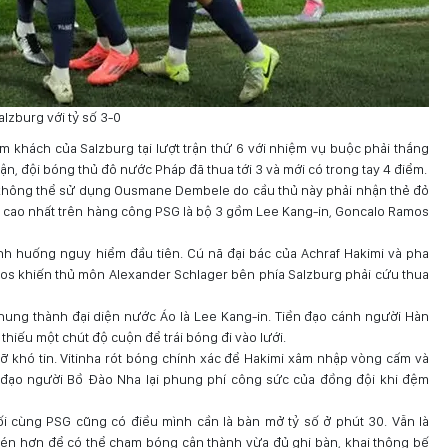
alzburg với tỷ số 3-0
m khách của Salzburg tại lượt trận thứ 6 với nhiệm vụ buộc phải thắng
rận, đội bóng thủ đô nước Pháp đã thua tới 3 và mới có trong tay 4 điểm.
không thể sử dụng Ousmane Dembele do cầu thủ này phải nhận thẻ đỏ
ơi cao nhất trên hàng công PSG là bộ 3 gồm Lee Kang-in, Goncalo Ramos
tình huống nguy hiểm đầu tiên. Cú nã đại bác của Achraf Hakimi và pha
os khiến thủ môn Alexander Schlager bên phía Salzburg phải cứu thua
khung thành đại diện nước Áo là Lee Kang-in. Tiền đạo cánh người Hàn
hiếu một chút độ cuộn để trái bóng đi vào lưới.
 khó tin. Vitinha rót bóng chính xác để Hakimi xâm nhập vòng cấm và
n đạo người Bồ Đào Nha lại phung phí công sức của đồng đội khi đệm
ối cùng PSG cũng có điều mình cần là bàn mở tỷ số ở phút 30. Vẫn là
bén hơn để có thể chạm bóng cận thành vừa đủ ghi bàn, khai thông bế