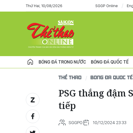
Thứ Hai, 10/08/2026
SGGP Online
Eng
BÓNG ĐÁ TRONG NƯỚC
BÓNG ĐÁ QUỐC TẾ
THỂ THAO
BÓNG ĐÁ QUỐC TẾ
PSG thắng đậm Sa
tiếp
SGGPO
10/12/2024 23:33