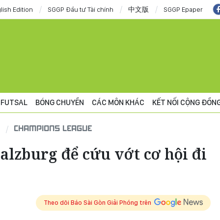
lish Edition
SGGP Đầu tư Tài chính
中文版
SGGP Epaper
FUTSAL
BÓNG CHUYỀN
CÁC MÔN KHÁC
KẾT NỐI CỘNG ĐỒN
CHAMPIONS LEAGUE
lzburg để cứu vớt cơ hội đi
Theo dõi Báo Sài Gòn Giải Phóng trên