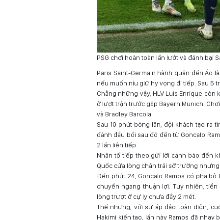
PSG chơi hoàn toàn lấn lướt và đánh bại S
Paris Saint-Germain hành quân đến Áo là
nếu muốn níu giữ hy vọng đi tiếp. Sau 5 t
Chẳng những vậy, HLV Luis Enrique còn 
ở lượt trận trước gặp Bayern Munich. Ch
và Bradley Barcola.
Sau 10 phút bóng lăn, đội khách tạo ra 
đánh đầu bồi sau đó đến từ Goncalo Ram
2 lần liên tiếp.
Nhân tố tiếp theo gửi lời cảnh báo đến 
Quốc cứa lòng chân trái sở trường nhưng t
Đến phút 24, Goncalo Ramos có pha bỏ lỡ
chuyền ngang thuận lợi. Tuy nhiên, tiề
lòng trượt ở cự ly chưa đầy 2 mét.
Thế nhưng, với sự áp đảo toàn diện, cu
Hakimi kiến tạo, lần này Ramos đã nhạy 