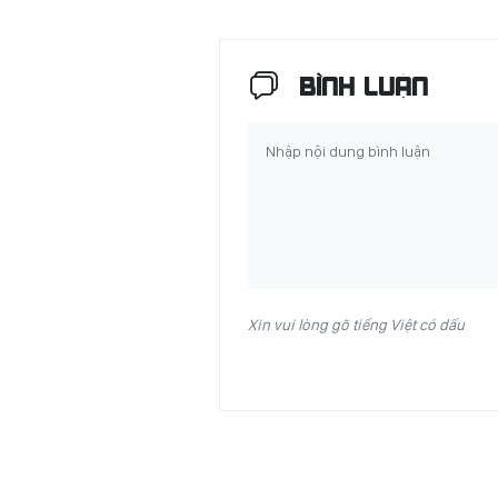
BÌNH LUẬN
Xin vui lòng gõ tiếng Việt có dấu