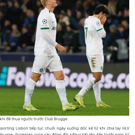
 khi để thua ngược trước Club Brugge
orting Lisbon tiếp tục chuỗi ngày xuống dốc kể từ khi chia tay HLV
Brugge, Gyokeres cùng các đồng đội sớm vươn lên dẫn trước ngay từ