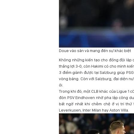
Doue vào sân và mang đến sự khác biệt
Không những kiến tạo cho đồng đội lập c
thắng lợi 3-0, còn Hakimi có cho mình kiến
3 điểm giành được tại Salzburg giúp PSG
vòng bảng. Còn với Salzburg, đại diện nướ
ỏi.
Trong khi đó, một CLB khác của Ligue 1 cũn
đón PSV Eindhoven nhờ pha lập công duy 
bất ngờ nhất khi chễm chệ ở vị trí th
Leverkusen, Inter Milan hay Aston Villa.