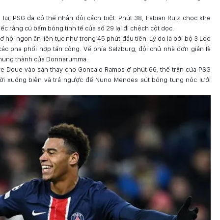
lại, PSG đã có thể nhân đôi cách biệt. Phút 38, Fabian Ruiz chọc khe
ếc rằng cú bấm bóng tinh tế của số 29 lại đi chệch cột dọc.
 hội ngon ăn liên tục như trong 45 phút đầu tiên. Lý do là bởi bộ 3 Lee
 các pha phối hợp tấn công. Về phía Salzburg, đội chủ nhà đơn giản là
 khung thành của Donnarumma.
ire Doue vào sân thay cho Goncalo Ramos ở phút 66, thế trận của PSG
ười xuống biên và trả ngược để Nuno Mendes sút bóng tung nóc lưới