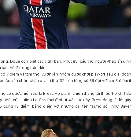
ông, Doue còn biết cách ghi bàn. Phút 85, cầu thủ người Pháp ấn định
 tạo thứ 2 trong trận đấu.
 có 7 điểm và tạm thời vươn lên nhóm được chơi play-off sau giai đoạn
c Áo vẫn chôn chân ở vị trí thứ 32 trên tổng số 36 đội với chỉ 3 điểm ít
g có được niềm vui là Brest. Họ giành chiến thắng tối thiểu 1-0 khi tiếp
nhất của Julien Le Cardinal ở phút 43. Lúc này, Brest đang là đội gây
ứ 5 cùng 13 điểm, bằng điểm với những cái tên “sừng sỏ” như Bayer