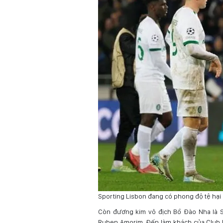
Sporting Lisbon đang có phong độ tệ hại
Còn đương kim vô địch Bồ Đào Nha là Sp
Ruben Amorim. Đến làm khách của Club 