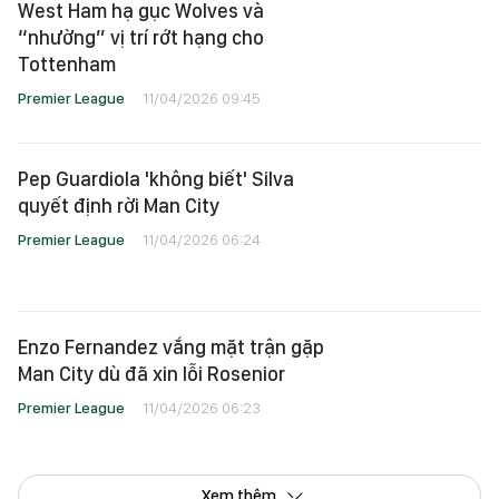
West Ham hạ gục Wolves và
“nhường” vị trí rớt hạng cho
Tottenham
Premier League
11/04/2026 09:45
Pep Guardiola 'không biết' Silva
quyết định rời Man City
Premier League
11/04/2026 06:24
Enzo Fernandez vắng mặt trận gặp
Man City dù đã xin lỗi Rosenior
Premier League
11/04/2026 06:23
Xem thêm