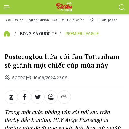
SGGP Online
English Edition
SGGP Đầu tư Tài chính
中文
SGGP Epaper
BÓNG ĐÁ QUỐC TẾ
PREMIER LEAGUE
Postecoglou hứa với fan Tottenham
sẽ giành một chiếc cúp mùa này
SGGPO
16/09/2024 22:06
Trong một cuộc phỏng vấn sôi nổi sau trận
derby Bắc London, HLV Ange Postecoglou
dường như đã đi quá xa khi hứa hẹn với người