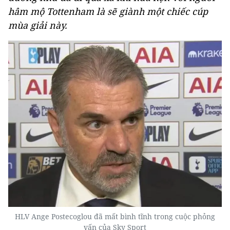
hâm mộ Tottenham là sẽ giành một chiếc cúp
mùa giải này.
HLV Ange Postecoglou đã mất bình tĩnh trong cuộc phỏng
vấn của Sky Sport