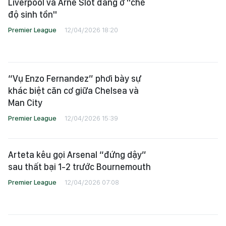
Liverpool và Arne Slot đang ở "chế
độ sinh tồn"
Premier League
12/04/2026 18:20
“Vụ Enzo Fernandez” phơi bày sự
khác biệt căn cơ giữa Chelsea và
Man City
Premier League
12/04/2026 15:39
Arteta kêu gọi Arsenal “đứng dậy”
sau thất bại 1-2 trước Bournemouth
Premier League
12/04/2026 07:08