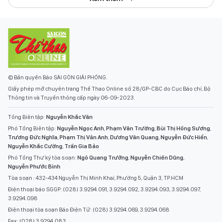
© Bản quyền Báo SÀI GÒN GIẢI PHÓNG.
Giấy phép mở chuyên trang Thể Thao Online số 28/GP-CBC do Cục Báo chí, Bộ
Thông tin và Truyền thông cấp ngày 06-09-2023.
Tổng Biên tập:
Nguyễn Khắc Văn
Phó Tổng Biên tập:
Nguyễn Ngọc Anh
,
Phạm Văn Trường
,
Bùi Thị Hồng Sương
,
Trương Đức Nghĩa
,
Phạm Thị Vân Anh
,
Dương Văn Quang
,
Nguyễn Đức Hiển
,
Nguyễn Khắc Cường
,
Trần Gia Bảo
Phó Tổng Thư ký tòa soạn:
Ngô Quang Trưởng
,
Nguyễn Chiến Dũng
,
Nguyễn Phước Bình
Tòa soạn : 432-434 Nguyễn Thị Minh Khai, Phường 5, Quận 3, TP.HCM
Điện thoại báo SGGP: (028) 3.9294.091, 3.9294.092, 3.9294.093, 3.9294.097,
3.9294.098
Điện thoại tòa soạn Báo Điện Tử: (028) 3.9294.069, 3.9294.068
Fax: (028) 3.9294.083