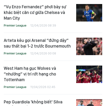
“Vụ Enzo Fernandez” phơi bày sự
khác biệt căn cơ giữa Chelsea và
Man City
Premier League
12/04/2026 08:39
Arteta kêu gọi Arsenal “đứng dậy”
sau thất bại 1-2 trước Bournemouth
Premier League
12/04/2026 00:08
West Ham hạ gục Wolves và
“nhường” vị trí rớt hạng cho
Tottenham
Premier League
11/04/2026 02:45
Pep Guardiola 'không biết' Silva