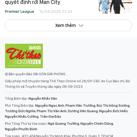
quyết định rời Man City
Premier League
10/04/2026 23:24
Xem thêm
© Bản quyền Báo SÀI GÒN GIẢI PHÓNG.
Giấy phép mở chuyên trang Thể Thao Online số 28/GP-CBC do Cục Báo chí, Bộ
Thông tin và Truyền thông cấp ngày 06-09-2023.
Tổng Biên tập:
Nguyễn Khắc Văn
Phó Tổng Biên tập:
Nguyễn Ngọc Anh
,
Phạm Văn Trường
,
Bùi Thị Hồng Sương
,
Trương Đức Nghĩa
,
Phạm Thị Vân Anh
,
Dương Văn Quang
,
Nguyễn Đức Hiển
,
Nguyễn Khắc Cường
,
Trần Gia Bảo
Phó Tổng Thư ký tòa soạn:
Ngô Quang Trưởng
,
Nguyễn Chiến Dũng
,
Nguyễn Phước Bình
Tòa soạn : 432-434 Nguyễn Thị Minh Khai, Phường 5, Quận 3, TP.HCM