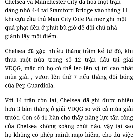
Chelsea và Manchester City đã hòa một trận
đáng nhớ 4-4 tại Stamford Bridge vào tháng 11,
khi cựu cầu thủ Man City Cole Palmer ghi một
quả phạt đền ở phút bù giờ để đội chủ nhà
giành lấy một điểm.
Chelsea đã gặp nhiều thăng trầm kể từ đó, khi
thua một nửa trong số 12 trận đấu tại giải
VĐQG, mặc dù họ có thể leo lên vị trí cao nhất
mùa giải , vươn lên thứ 7 nếu thắng đội bóng
của Pep Guardiola.
Với 14 trận còn lại, Chelsea đã ghi được nhiều
hơn 3 bàn thắng ở giải VĐQG so với cả mùa giải
trước. Con số 41 bàn cho thấy năng lực tấn công
của Chelsea không xoàng chút nào, vậy tại sao
họ không có phép mình mạo hiểm, cho dù việc