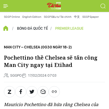
SGGP Online
English Edition
SGGP Đầu tư Tài chính
中文
SGGP Epaper
BÓNG ĐÁ QUỐC TẾ
PREMIER LEAGUE
MAN CITY – CHELSEA (0G30 NGÀY 18-2)
Pochettino thề Chelsea sẽ tấn công
Man City ngay tại Etihad
SGGPO
17/02/2024 07:03
Mauricio Pochettino đã hứa rằng Chelsea của