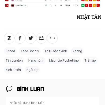
NHẬT TÂN
Etihad
Todd Boehly
Triệu bảng Anh
Xoàng
Tây London
Hang hùm
Mauricio Pochettino
Trấn áp
Kịch chiến
Ngồi đợi
BÌNH LUẬN