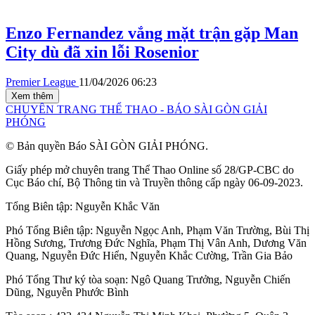
Enzo Fernandez vắng mặt trận gặp Man
City dù đã xin lỗi Rosenior
Premier League
11/04/2026 06:23
Xem thêm
CHUYÊN TRANG THỂ THAO - BÁO SÀI GÒN GIẢI
PHÓNG
© Bản quyền Báo SÀI GÒN GIẢI PHÓNG.
Giấy phép mở chuyên trang Thể Thao Online số 28/GP-CBC do
Cục Báo chí, Bộ Thông tin và Truyền thông cấp ngày 06-09-2023.
Tổng Biên tập:
Nguyễn Khắc Văn
Phó Tổng Biên tập:
Nguyễn Ngọc Anh
,
Phạm Văn Trường
,
Bùi Thị
Hồng Sương
,
Trương Đức Nghĩa
,
Phạm Thị Vân Anh
,
Dương Văn
Quang
,
Nguyễn Đức Hiển
,
Nguyễn Khắc Cường
,
Trần Gia Bảo
Phó Tổng Thư ký tòa soạn:
Ngô Quang Trưởng
,
Nguyễn Chiến
Dũng
,
Nguyễn Phước Bình