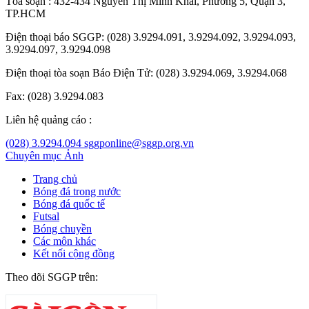
Tòa soạn : 432-434 Nguyễn Thị Minh Khai, Phường 5, Quận 3,
TP.HCM
Điện thoại báo SGGP: (028) 3.9294.091, 3.9294.092, 3.9294.093,
3.9294.097, 3.9294.098
Điện thoại tòa soạn Báo Điện Tử: (028) 3.9294.069, 3.9294.068
Fax: (028) 3.9294.083
Liên hệ quảng cáo :
(028) 3.9294.094
sggponline@sggp.org.vn
Chuyên mục
Ảnh
Trang chủ
Bóng đá trong nước
Bóng đá quốc tế
Futsal
Bóng chuyền
Các môn khác
Kết nối cộng đồng
Theo dõi SGGP trên: