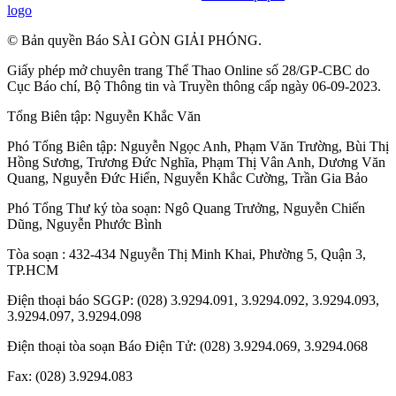
logo
© Bản quyền Báo SÀI GÒN GIẢI PHÓNG.
Giấy phép mở chuyên trang Thể Thao Online số 28/GP-CBC do
Cục Báo chí, Bộ Thông tin và Truyền thông cấp ngày 06-09-2023.
Tổng Biên tập:
Nguyễn Khắc Văn
Phó Tổng Biên tập:
Nguyễn Ngọc Anh
,
Phạm Văn Trường
,
Bùi Thị
Hồng Sương
,
Trương Đức Nghĩa
,
Phạm Thị Vân Anh
,
Dương Văn
Quang
,
Nguyễn Đức Hiển
,
Nguyễn Khắc Cường
,
Trần Gia Bảo
Phó Tổng Thư ký tòa soạn:
Ngô Quang Trưởng
,
Nguyễn Chiến
Dũng
,
Nguyễn Phước Bình
Tòa soạn : 432-434 Nguyễn Thị Minh Khai, Phường 5, Quận 3,
TP.HCM
Điện thoại báo SGGP: (028) 3.9294.091, 3.9294.092, 3.9294.093,
3.9294.097, 3.9294.098
Điện thoại tòa soạn Báo Điện Tử: (028) 3.9294.069, 3.9294.068
Fax: (028) 3.9294.083