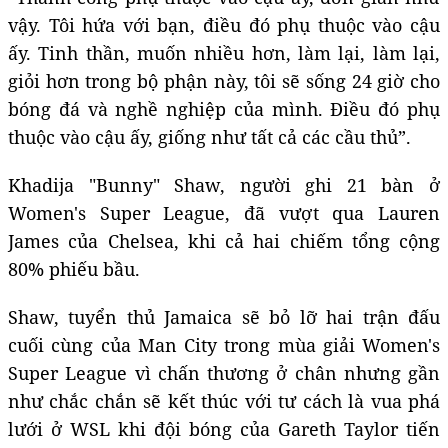
vậy. Tôi hứa với bạn, điều đó phụ thuộc vào cậu
ấy. Tinh thần, muốn nhiều hơn, làm lại, làm lại,
giỏi hơn trong bộ phận này, tôi sẽ sống 24 giờ cho
bóng đá và nghề nghiệp của mình. Điều đó phụ
thuộc vào cậu ấy, giống như tất cả các cầu thủ”.
Khadija "Bunny" Shaw, người ghi 21 bàn ở
Women's Super League, đã vượt qua Lauren
James của Chelsea, khi cả hai chiếm tổng cộng
80% phiếu bầu.
Shaw, tuyển thủ Jamaica sẽ bỏ lỡ hai trận đấu
cuối cùng của Man City trong mùa giải Women's
Super League vì chấn thương ở chân nhưng gần
như chắc chắn sẽ kết thúc với tư cách là vua phá
lưới ở WSL khi đội bóng của Gareth Taylor tiến