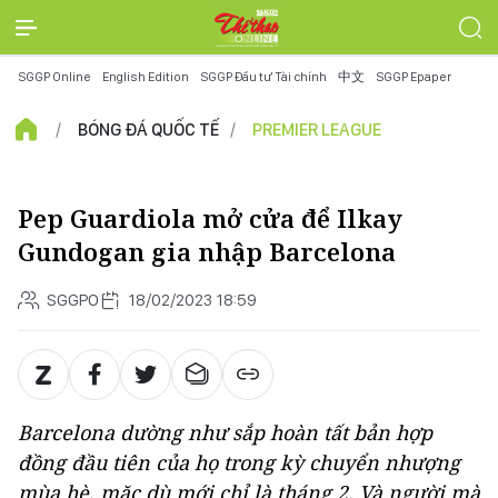
SGGP Online
English Edition
SGGP Đầu tư Tài chính
中文
SGGP Epaper
BÓNG ĐÁ QUỐC TẾ
PREMIER LEAGUE
Pep Guardiola mở cửa để Ilkay
Gundogan gia nhập Barcelona
SGGPO
18/02/2023 18:59
Barcelona dường như sắp hoàn tất bản hợp
đồng đầu tiên của họ trong kỳ chuyển nhượng
mùa hè, mặc dù mới chỉ là tháng 2. Và người mà