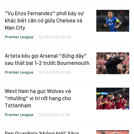
“Vụ Enzo Fernandez” phơi bày sự
khác biệt căn cơ giữa Chelsea và
Man City
Premier League
12/04/2026 08:39
Arteta kêu gọi Arsenal “đứng dậy”
sau thất bại 1-2 trước Bournemouth
Premier League
12/04/2026 00:08
West Ham hạ gục Wolves và
“nhường” vị trí rớt hạng cho
Tottenham
Premier League
11/04/2026 02:45
Pep Guardiola 'không biết' Silva