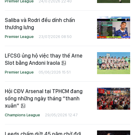
Premier League
24/07/2026 22:40
Saliba và Rodri đều dính chấn
thương lưng
Premier League
23/07/2026 08:50
LFCSG ủng hộ việc thay thế Arne
Slot bằng Andoni Iraola
Premier League
05/06/2026 15:51
Hội CĐV Arsenal tại TPHCM đang
sống những ngày tháng “thanh
xuân”
Champions League
29/05/2026 12:47
Leeds chấm dứt 45 năm chờ đợi