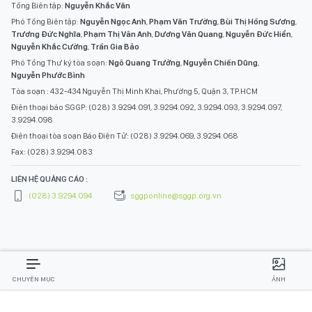
Tổng Biên tập:
Nguyễn Khắc Văn
Phó Tổng Biên tập:
Nguyễn Ngọc Anh
,
Phạm Văn Trường
,
Bùi Thị Hồng Sương
,
Trương Đức Nghĩa
,
Phạm Thị Vân Anh
,
Dương Văn Quang
,
Nguyễn Đức Hiển
,
Nguyễn Khắc Cường
,
Trần Gia Bảo
Phó Tổng Thư ký tòa soạn:
Ngô Quang Trưởng
,
Nguyễn Chiến Dũng
,
Nguyễn Phước Bình
Tòa soạn : 432-434 Nguyễn Thị Minh Khai, Phường 5, Quận 3, TP.HCM
Điện thoại báo SGGP: (028) 3.9294.091, 3.9294.092, 3.9294.093, 3.9294.097,
3.9294.098
Điện thoại tòa soạn Báo Điện Tử: (028) 3.9294.069, 3.9294.068
Fax: (028) 3.9294.083
LIÊN HỆ QUẢNG CÁO :
(028) 3.9294.094
sggponline@sggp.org.vn
CHUYÊN MỤC
ẢNH