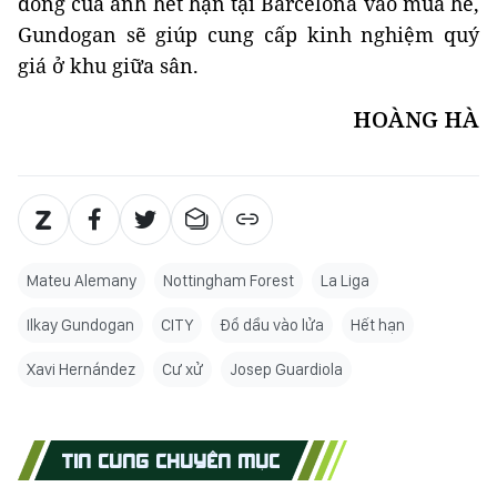
đồng của anh hết hạn tại Barcelona vào mùa hè,
Gundogan sẽ giúp cung cấp kinh nghiệm quý
giá ở khu giữa sân.
HOÀNG HÀ
Mateu Alemany
Nottingham Forest
La Liga
Ilkay Gundogan
CITY
Đổ dầu vào lửa
Hết hạn
Xavi Hernández
Cư xử
Josep Guardiola
TIN CÙNG CHUYÊN MỤC