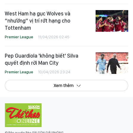
West Ham hạ gục Wolves và
“nhường” vị trí rớt hạng cho
Tottenham
Premier League
11/04/2026 02:45
Pep Guardiola 'không biết' Silva
quyết định rời Man City
Premier League
10/04/2026 23:24
Xem thêm
© Bản quyền Báo SÀI GÒN GIẢI PHÓNG.