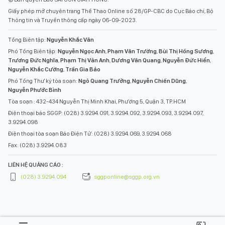
Giấy phép mở chuyên trang Thể Thao Online số 28/GP-CBC do Cục Báo chí, Bộ
Thông tin và Truyền thông cấp ngày 06-09-2023.
Tổng Biên tập:
Nguyễn Khắc Văn
Phó Tổng Biên tập:
Nguyễn Ngọc Anh
,
Phạm Văn Trường
,
Bùi Thị Hồng Sương
,
Trương Đức Nghĩa
,
Phạm Thị Vân Anh
,
Dương Văn Quang
,
Nguyễn Đức Hiển
,
Nguyễn Khắc Cường
,
Trần Gia Bảo
Phó Tổng Thư ký tòa soạn:
Ngô Quang Trưởng
,
Nguyễn Chiến Dũng
,
Nguyễn Phước Bình
Tòa soạn : 432-434 Nguyễn Thị Minh Khai, Phường 5, Quận 3, TP.HCM
Điện thoại báo SGGP: (028) 3.9294.091, 3.9294.092, 3.9294.093, 3.9294.097,
3.9294.098
Điện thoại tòa soạn Báo Điện Tử: (028) 3.9294.069, 3.9294.068
Fax: (028) 3.9294.083
LIÊN HỆ QUẢNG CÁO :
(028) 3.9294.094
sggponline@sggp.org.vn