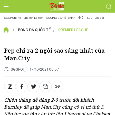
SGGP Online
English Edition
SGGP Đầu tư Tài chính
中文
SGGP Epaper
BÓNG ĐÁ QUỐC TẾ
PREMIER LEAGUE
Pep chỉ ra 2 ngôi sao sáng nhất của
Man.City
SGGPO
17/10/2021 05:57
Chiến thắng dễ dàng 2-0 trước đội khách
Burnley đã giúp Man.City củng cố vị trí thứ 3,
tiếp tục gia tăng áp lực lên Liverpool và Chelsea