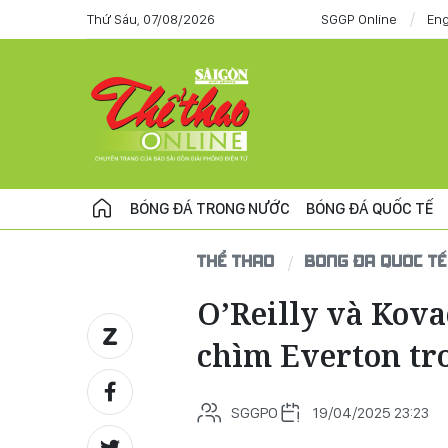
Thứ Sáu, 07/08/2026
SGGP Online
Eng
BÓNG ĐÁ TRONG NƯỚC
BÓNG ĐÁ QUỐC TẾ
THỂ THAO
BÓNG ĐÁ QUỐC TẾ
O’Reilly và Kova
chìm Everton tr
SGGPO
19/04/2025 23:23