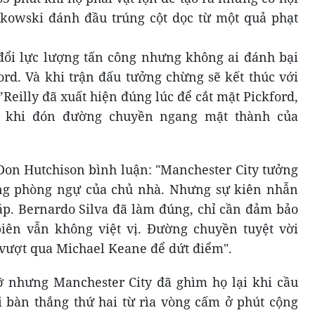
rkowski đánh đầu trúng cột dọc từ một quả phạt
 đổi lực lượng tấn công nhưng không ai đánh bại
ord. Và khi trận đấu tưởng chừng sẽ kết thúc với
O’Reilly đã xuất hiện đúng lúc để cắt mặt Pickford,
 khi đón đường chuyền ngang mặt thành của
on Hutchison bình luận: "Manchester City tưởng
ng phòng ngự của chủ nhà. Nhưng sự kiên nhẫn
p. Bernardo Silva đã làm đúng, chỉ cần đảm bảo
biên vẫn không việt vị. Đường chuyền tuyệt vời
 vượt qua Michael Keane để dứt điểm".
ỡ nhưng Manchester City đã ghìm họ lại khi cầu
i bàn thắng thứ hai từ rìa vòng cấm ở phút cộng