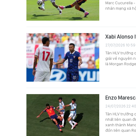
Marc Cucurella -
nhân mạng xã hộ
Xabi Alonso 
27/07/2026 10:59
Tân HLV trưởng c
giải về nguyên n
là Morgan Rodger
Enzo Maresca
24/07/2026 22:4
Tân HLV trưởng c
nhất liên quan đ
xanh thành Manch
đồn liên quan Ro