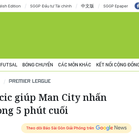
lish Edition
SGGP Đầu tư Tài chính
中文版
SGGP Epaper
FUTSAL
BÓNG CHUYỀN
CÁC MÔN KHÁC
KẾT NỐI CỘNG ĐỒN
PREMIER LEAGUE
cic giúp Man City nhấn
ong 5 phút cuối
Theo dõi Báo Sài Gòn Giải Phóng trên