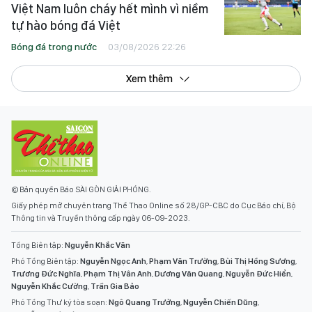
Việt Nam luôn cháy hết mình vì niềm
tự hào bóng đá Việt
Bóng đá trong nước
03/08/2026 22:26
Xem thêm
© Bản quyền Báo SÀI GÒN GIẢI PHÓNG.
Giấy phép mở chuyên trang Thể Thao Online số 28/GP-CBC do Cục Báo chí, Bộ
Thông tin và Truyền thông cấp ngày 06-09-2023.
Tổng Biên tập:
Nguyễn Khắc Văn
Phó Tổng Biên tập:
Nguyễn Ngọc Anh
,
Phạm Văn Trường
,
Bùi Thị Hồng Sương
,
Trương Đức Nghĩa
,
Phạm Thị Vân Anh
,
Dương Văn Quang
,
Nguyễn Đức Hiển
,
Nguyễn Khắc Cường
,
Trần Gia Bảo
Phó Tổng Thư ký tòa soạn:
Ngô Quang Trưởng
,
Nguyễn Chiến Dũng
,