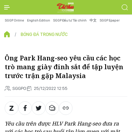
SGGP Online
English Edition
SGGP Đầu tư Tài chính
中文
SGGP Epaper
BÓNG ĐÁ TRONG NƯỚC
Ông Park Hang-seo yêu cầu các học
trò mang giày đinh sắt để tập luyện
trước trận gặp Malaysia
SGGPO
25/12/2022 12:55
Yêu cầu trên được HLV Park Hang-seo đưa ra
với các học trò sau buổi tập làm quen với mặt