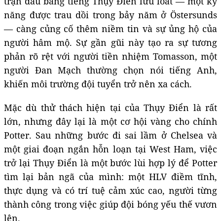
trận đấu bằng tiếng Thụy Điển lưu loát — một kỹ
năng được trau dồi trong bảy năm ở Östersunds
— càng củng cố thêm niềm tin và sự ủng hộ của
người hâm mộ. Sự gần gũi này tạo ra sự tương
phản rõ rệt với người tiền nhiệm Tomasson, một
người Đan Mạch thường chọn nói tiếng Anh,
khiến môi trường đội tuyển trở nên xa cách.
Mặc dù thử thách hiện tại của Thụy Điển là rất
lớn, nhưng đây lại là một cơ hội vàng cho chính
Potter. Sau những bước đi sai lầm ở Chelsea và
một giai đoạn ngắn hỗn loạn tại West Ham, việc
trở lại Thụy Điển là một bước lùi hợp lý để Potter
tìm lại bản ngã của mình: một HLV điềm tĩnh,
thực dụng và có trí tuệ cảm xúc cao, người từng
thành công trong việc giúp đội bóng yếu thế vươn
lên.