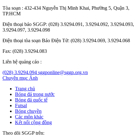
Tòa soạn : 432-434 Nguyễn Thị Minh Khai, Phường 5, Quận 3,
TP.HCM
Điện thoại báo SGGP: (028) 3.9294.091, 3.9294.092, 3.9294.093,
3.9294.097, 3.9294.098
Điện thoại tòa soạn Báo Điện Tử: (028) 3.9294.069, 3.9294.068
Fax: (028) 3.9294.083
Liên hệ quảng cáo :
(028) 3.9294.094
sggponline@sggp.org.vn
Chuyên mục
Ảnh
Trang chủ
Bóng đá trong nước
Bóng đá quốc tế
Futsal
Bóng chuyền
Các môn khác
Kết nối cộng đồng
Theo dõi SGGP trên: