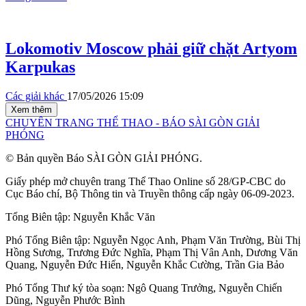
Lokomotiv Moscow phải giữ chặt Artyom
Karpukas
Các giải khác
17/05/2026 15:09
Xem thêm
CHUYÊN TRANG THỂ THAO - BÁO SÀI GÒN GIẢI
PHÓNG
© Bản quyền Báo SÀI GÒN GIẢI PHÓNG.
Giấy phép mở chuyên trang Thể Thao Online số 28/GP-CBC do
Cục Báo chí, Bộ Thông tin và Truyền thông cấp ngày 06-09-2023.
Tổng Biên tập:
Nguyễn Khắc Văn
Phó Tổng Biên tập:
Nguyễn Ngọc Anh
,
Phạm Văn Trường
,
Bùi Thị
Hồng Sương
,
Trương Đức Nghĩa
,
Phạm Thị Vân Anh
,
Dương Văn
Quang
,
Nguyễn Đức Hiển
,
Nguyễn Khắc Cường
,
Trần Gia Bảo
Phó Tổng Thư ký tòa soạn:
Ngô Quang Trưởng
,
Nguyễn Chiến
Dũng
,
Nguyễn Phước Bình