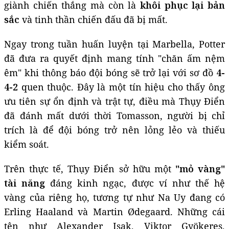
giành chiến thắng mà còn là
khôi phục lại bản
sắc
và tinh thần chiến đấu đã bị mất.
Ngay trong tuần huấn luyện tại Marbella, Potter
đã đưa ra quyết định mang tính "chăn ấm nệm
êm" khi thông báo đội bóng sẽ trở lại với sơ đồ
4-
4-2
quen thuộc. Đây là một tín hiệu cho thấy ông
ưu tiên sự ổn định và trật tự, điều mà Thụy Điển
đã đánh mất dưới thời Tomasson, người bị chỉ
trích là để đội bóng trở nên lỏng lẻo và thiếu
kiểm soát.
Trên thực tế, Thụy Điển sở hữu một
"mỏ vàng"
tài năng
đáng kinh ngạc, được ví như thế hệ
vàng của riêng họ, tương tự như Na Uy đang có
Erling Haaland và Martin Ødegaard. Những cái
tên như Alexander Isak, Viktor Gyökeres,