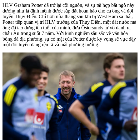
HLV Graham Potter đã trở lại cội nguồn, và sự tái hợp bất ngờ này
dường như là định mệnh được sắp đặt hoàn hảo cho cả ông và đội
tuyển Thụy Điển. Chỉ hơn nửa tháng sau khi bị West Ham sa thải,
Potter tiếp quản vị trí HLV trưởng của Thụy Điển, một đất nước mà
ông đã tạo dựng tên tuổi của mình, đưa Östersunds từ vô danh ra
châu Âu trong suốt 7 năm. Với kinh nghiệm sâu sắc về văn hóa
bóng đá địa phương, sự có mặt của Potter được kỳ vọng sẽ vực dậy
một đội tuyển đang rệu rã và mất phương hướng.