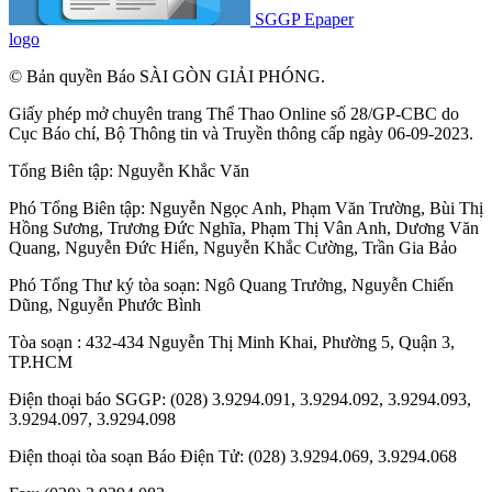
SGGP Epaper
logo
© Bản quyền Báo SÀI GÒN GIẢI PHÓNG.
Giấy phép mở chuyên trang Thể Thao Online số 28/GP-CBC do
Cục Báo chí, Bộ Thông tin và Truyền thông cấp ngày 06-09-2023.
Tổng Biên tập:
Nguyễn Khắc Văn
Phó Tổng Biên tập:
Nguyễn Ngọc Anh
,
Phạm Văn Trường
,
Bùi Thị
Hồng Sương
,
Trương Đức Nghĩa
,
Phạm Thị Vân Anh
,
Dương Văn
Quang
,
Nguyễn Đức Hiển
,
Nguyễn Khắc Cường
,
Trần Gia Bảo
Phó Tổng Thư ký tòa soạn:
Ngô Quang Trưởng
,
Nguyễn Chiến
Dũng
,
Nguyễn Phước Bình
Tòa soạn : 432-434 Nguyễn Thị Minh Khai, Phường 5, Quận 3,
TP.HCM
Điện thoại báo SGGP: (028) 3.9294.091, 3.9294.092, 3.9294.093,
3.9294.097, 3.9294.098
Điện thoại tòa soạn Báo Điện Tử: (028) 3.9294.069, 3.9294.068