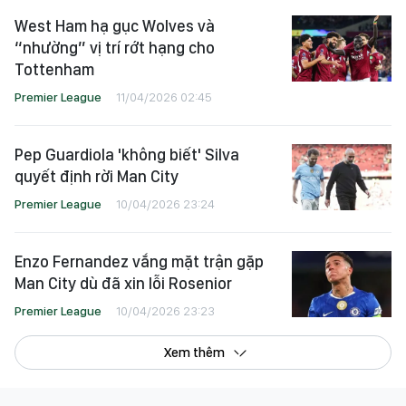
West Ham hạ gục Wolves và
“nhường” vị trí rớt hạng cho
Tottenham
Premier League
11/04/2026 02:45
Pep Guardiola 'không biết' Silva
quyết định rời Man City
Premier League
10/04/2026 23:24
Enzo Fernandez vắng mặt trận gặp
Man City dù đã xin lỗi Rosenior
Premier League
10/04/2026 23:23
Xem thêm