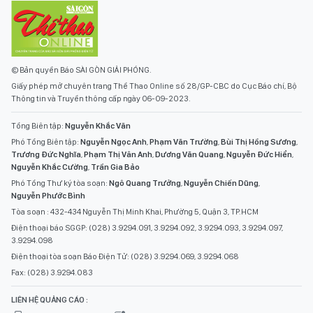
© Bản quyền Báo SÀI GÒN GIẢI PHÓNG.
Giấy phép mở chuyên trang Thể Thao Online số 28/GP-CBC do Cục Báo chí, Bộ
Thông tin và Truyền thông cấp ngày 06-09-2023.
Tổng Biên tập:
Nguyễn Khắc Văn
Phó Tổng Biên tập:
Nguyễn Ngọc Anh
,
Phạm Văn Trường
,
Bùi Thị Hồng Sương
,
Trương Đức Nghĩa
,
Phạm Thị Vân Anh
,
Dương Văn Quang
,
Nguyễn Đức Hiển
,
Nguyễn Khắc Cường
,
Trần Gia Bảo
Phó Tổng Thư ký tòa soạn:
Ngô Quang Trưởng
,
Nguyễn Chiến Dũng
,
Nguyễn Phước Bình
Tòa soạn : 432-434 Nguyễn Thị Minh Khai, Phường 5, Quận 3, TP.HCM
Điện thoại báo SGGP: (028) 3.9294.091, 3.9294.092, 3.9294.093, 3.9294.097,
3.9294.098
Điện thoại tòa soạn Báo Điện Tử: (028) 3.9294.069, 3.9294.068
Fax: (028) 3.9294.083
LIÊN HỆ QUẢNG CÁO :