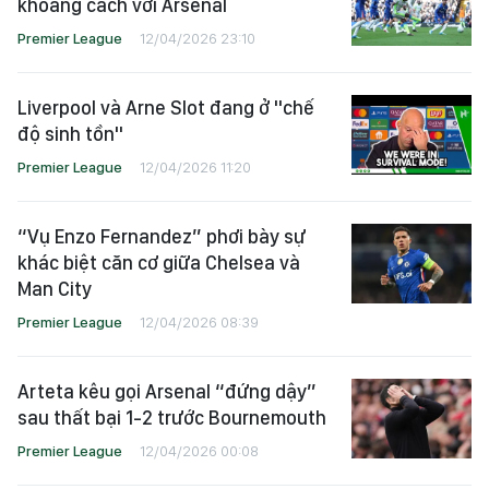
khoảng cách với Arsenal
Premier League
12/04/2026 23:10
Liverpool và Arne Slot đang ở "chế
độ sinh tồn"
Premier League
12/04/2026 11:20
“Vụ Enzo Fernandez” phơi bày sự
khác biệt căn cơ giữa Chelsea và
Man City
Premier League
12/04/2026 08:39
Arteta kêu gọi Arsenal “đứng dậy”
sau thất bại 1-2 trước Bournemouth
Premier League
12/04/2026 00:08