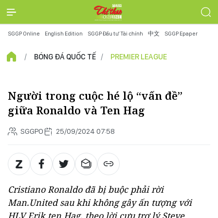
SGGP Online
English Edition
SGGP Đầu tư Tài chính
中文
SGGP Epaper
BÓNG ĐÁ QUỐC TẾ
PREMIER LEAGUE
Người trong cuộc hé lộ “vấn đề”
giữa Ronaldo và Ten Hag
SGGPO
25/09/2024 07:58
Cristiano Ronaldo đã bị buộc phải rời
Man.United sau khi không gây ấn tượng với
HLV Erik ten Hag, theo lời cựu trợ lý Steve