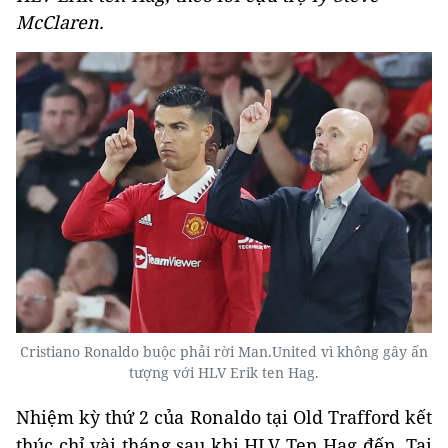
McClaren.
Cristiano Ronaldo buộc phải rời Man.United vì không gây ấn
tượng với HLV Erik ten Hag.
Nhiệm kỳ thứ 2 của Ronaldo tại Old Trafford kết
thúc chỉ vài tháng sau khi HLV Ten Hag đến. Tại