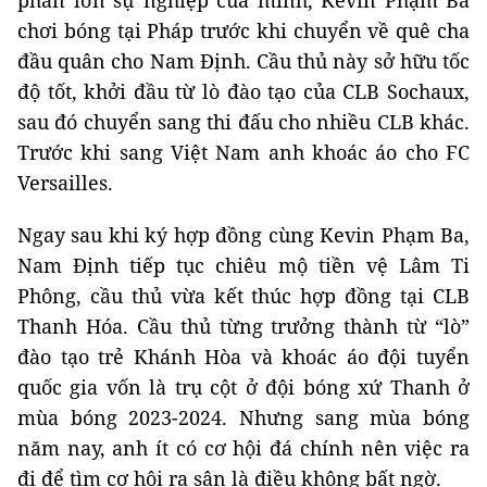
phần lớn sự nghiệp của mình, Kevin Phạm Ba
chơi bóng tại Pháp trước khi chuyển về quê cha
đầu quân cho Nam Định. Cầu thủ này sở hữu tốc
độ tốt, khởi đầu từ lò đào tạo của CLB Sochaux,
sau đó chuyển sang thi đấu cho nhiều CLB khác.
Trước khi sang Việt Nam anh khoác áo cho FC
Versailles.
Ngay sau khi ký hợp đồng cùng Kevin Phạm Ba,
Nam Định tiếp tục chiêu mộ tiền vệ Lâm Ti
Phông, cầu thủ vừa kết thúc hợp đồng tại CLB
Thanh Hóa. Cầu thủ từng trưởng thành từ “lò”
đào tạo trẻ Khánh Hòa và khoác áo đội tuyển
quốc gia vốn là trụ cột ở đội bóng xứ Thanh ở
mùa bóng 2023-2024. Nhưng sang mùa bóng
năm nay, anh ít có cơ hội đá chính nên việc ra
đi để tìm cơ hội ra sân là điều không bất ngờ.