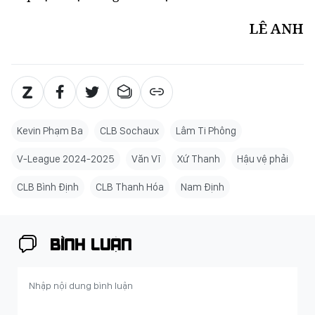
LÊ ANH
Kevin Phạm Ba
CLB Sochaux
Lâm Ti Phông
V-League 2024-2025
Văn Vĩ
Xứ Thanh
Hậu vệ phải
CLB Bình Định
CLB Thanh Hóa
Nam Định
BÌNH LUẬN