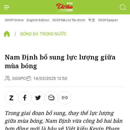
SGGP Online
English Edition
SGGP Đầu tư Tài chính
中文
SGGP Epaper
BÓNG ĐÁ TRONG NƯỚC
Nam Định bổ sung lực lượng giữa
mùa bóng
SGGPO
14/03/2025 12:50
Trong giai đoạn bổ sung, thay thế lực lượng
giữa mùa bóng, Nam Định vừa công bố hai bản
hợp đồng mới là hậu vệ Việt kiều Kevin Phạm