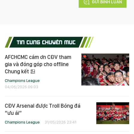
GỬI BÌNH LUẬN
TIN CÙNG CHUYÊN MỤC
AFCHCMC cám ơn CĐV tham
gia và đóng góp cho offline
Chung kết
Champions League
04/06/2026 09:03
CĐV Arsenal được Troll Bóng đá
“ưu ái”
Champions League
31/05/2026 23:41