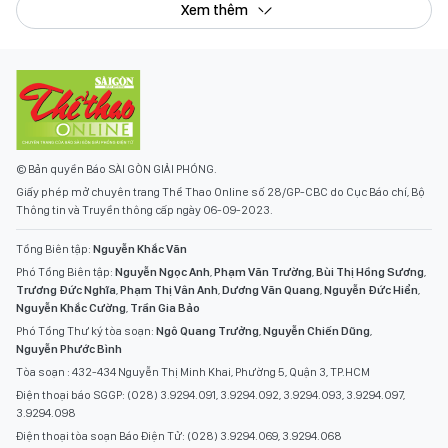
Xem thêm
© Bản quyền Báo SÀI GÒN GIẢI PHÓNG.
Giấy phép mở chuyên trang Thể Thao Online số 28/GP-CBC do Cục Báo chí, Bộ
Thông tin và Truyền thông cấp ngày 06-09-2023.
Tổng Biên tập:
Nguyễn Khắc Văn
Phó Tổng Biên tập:
Nguyễn Ngọc Anh
,
Phạm Văn Trường
,
Bùi Thị Hồng Sương
,
Trương Đức Nghĩa
,
Phạm Thị Vân Anh
,
Dương Văn Quang
,
Nguyễn Đức Hiển
,
Nguyễn Khắc Cường
,
Trần Gia Bảo
Phó Tổng Thư ký tòa soạn:
Ngô Quang Trưởng
,
Nguyễn Chiến Dũng
,
Nguyễn Phước Bình
Tòa soạn : 432-434 Nguyễn Thị Minh Khai, Phường 5, Quận 3, TP.HCM
Điện thoại báo SGGP: (028) 3.9294.091, 3.9294.092, 3.9294.093, 3.9294.097,
3.9294.098
Điện thoại tòa soạn Báo Điện Tử: (028) 3.9294.069, 3.9294.068