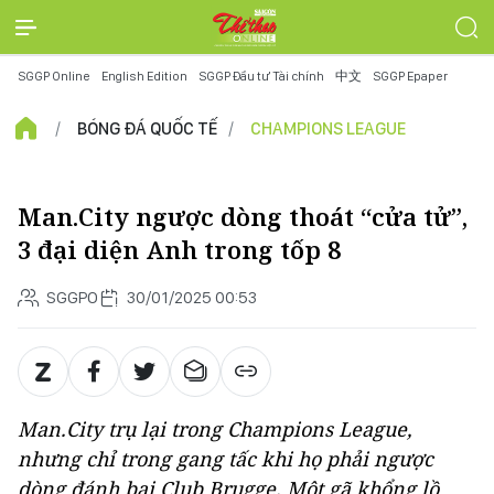
SGGP Online
English Edition
SGGP Đầu tư Tài chính
中文
SGGP Epaper
BÓNG ĐÁ QUỐC TẾ
CHAMPIONS LEAGUE
Man.City ngược dòng thoát “cửa tử”,
3 đại diện Anh trong tốp 8
SGGPO
30/01/2025 00:53
Man.City trụ lại trong Champions League,
nhưng chỉ trong gang tấc khi họ phải ngược
dòng đánh bại Club Brugge. Một gã khổng lồ