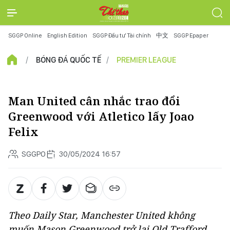
SGGP Online
English Edition
SGGP Đầu tư Tài chính
中文
SGGP Epaper
BÓNG ĐÁ QUỐC TẾ
PREMIER LEAGUE
Man United cân nhắc trao đổi
Greenwood với Atletico lấy Joao
Felix
SGGPO
30/05/2024 16:57
Theo Daily Star, Manchester United không
muốn Mason Greenwood trở lại Old Trafford