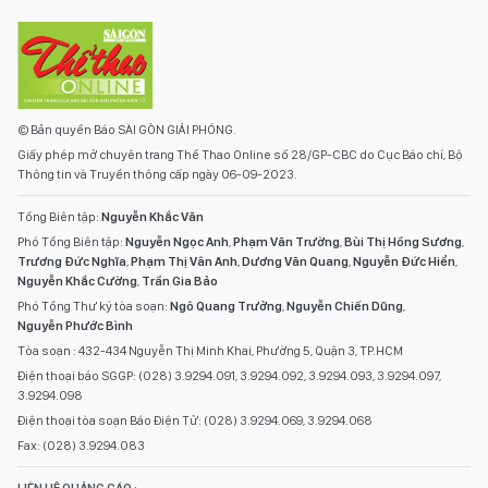
© Bản quyền Báo SÀI GÒN GIẢI PHÓNG.
Giấy phép mở chuyên trang Thể Thao Online số 28/GP-CBC do Cục Báo chí, Bộ
Thông tin và Truyền thông cấp ngày 06-09-2023.
Tổng Biên tập:
Nguyễn Khắc Văn
Phó Tổng Biên tập:
Nguyễn Ngọc Anh
,
Phạm Văn Trường
,
Bùi Thị Hồng Sương
,
Trương Đức Nghĩa
,
Phạm Thị Vân Anh
,
Dương Văn Quang
,
Nguyễn Đức Hiển
,
Nguyễn Khắc Cường
,
Trần Gia Bảo
Phó Tổng Thư ký tòa soạn:
Ngô Quang Trưởng
,
Nguyễn Chiến Dũng
,
Nguyễn Phước Bình
Tòa soạn : 432-434 Nguyễn Thị Minh Khai, Phường 5, Quận 3, TP.HCM
Điện thoại báo SGGP: (028) 3.9294.091, 3.9294.092, 3.9294.093, 3.9294.097,
3.9294.098
Điện thoại tòa soạn Báo Điện Tử: (028) 3.9294.069, 3.9294.068
Fax: (028) 3.9294.083