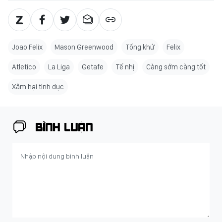
Joao Felix
Mason Greenwood
Tống khứ
Felix
Atletico
La Liga
Getafe
Tế nhị
Càng sớm càng tốt
Xâm hại tình dục
BÌNH LUẬN