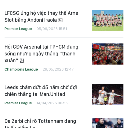
LFCSG ủng hộ việc thay thế Arne
Slot bằng Andoni Iraola
Premier League
05/06/2026 15:51
Hội CĐV Arsenal tại TPHCM đang
sống những ngày tháng “thanh
xuân”
Champions League
29/05/2026 12:47
Leeds chấm dứt 45 năm chờ đợi
chiến thắng tại Man.United
Premier League
14/04/2026 00:56
De Zerbi chỉ rõ Tottenham đang
thiếu niềm tin