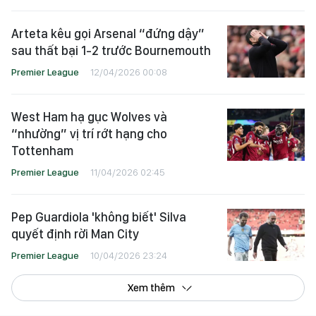
Arteta kêu gọi Arsenal “đứng dậy”
sau thất bại 1-2 trước Bournemouth
Premier League
12/04/2026 00:08
West Ham hạ gục Wolves và
“nhường” vị trí rớt hạng cho
Tottenham
Premier League
11/04/2026 02:45
Pep Guardiola 'không biết' Silva
quyết định rời Man City
Premier League
10/04/2026 23:24
Xem thêm