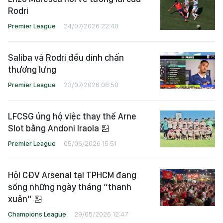
Enzo Maresca nói về tương lai của
Rodri
Premier League
24/07/2026 22:40
Saliba và Rodri đều dính chấn
thương lưng
Premier League
23/07/2026 08:50
LFCSG ủng hộ việc thay thế Arne
Slot bằng Andoni Iraola
Premier League
05/06/2026 15:51
Hội CĐV Arsenal tại TPHCM đang
sống những ngày tháng “thanh