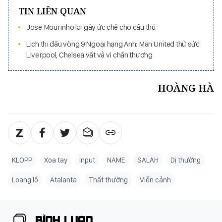
TIN LIÊN QUAN
Jose Mourinho lại gây ức chế cho cầu thủ
Lịch thi đấu vòng 9 Ngoại hạng Anh: Man United thử sức
Liverpool, Chelsea vất vả vì chấn thương
HOÀNG HÀ
KLOPP
Xoa tay
Input
NAME
SALAH
Dị thường
Loang lổ
Atalanta
Thất thường
Viễn cảnh