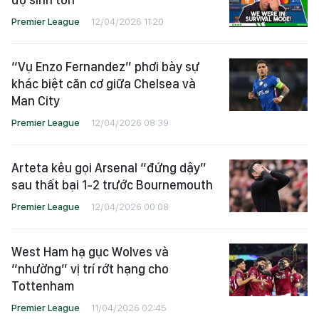
Liverpool và Arne Slot đang ở "chế
độ sinh tồn"
Premier League
12/04/2026 11:20
“Vụ Enzo Fernandez” phơi bày sự
khác biệt căn cơ giữa Chelsea và
Man City
Premier League
12/04/2026 08:39
Arteta kêu gọi Arsenal “đứng dậy”
sau thất bại 1-2 trước Bournemouth
Premier League
12/04/2026 00:08
West Ham hạ gục Wolves và
“nhường” vị trí rớt hạng cho