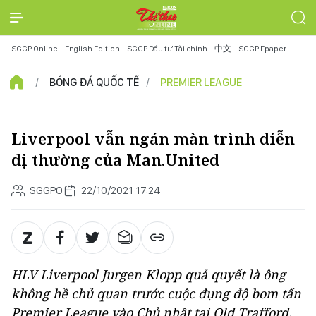
SGGP Online
English Edition
SGGP Đầu tư Tài chính
中文
SGGP Epaper
BÓNG ĐÁ QUỐC TẾ
PREMIER LEAGUE
Liverpool vẫn ngán màn trình diễn
dị thường của Man.United
SGGPO
22/10/2021 17:24
HLV Liverpool Jurgen Klopp quả quyết là ông
không hề chủ quan trước cuộc đụng độ bom tấn
Premier League vào Chủ nhật tại Old Trafford.