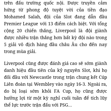
trên đấu trường quốc nội. Được truyền cảm
hứng từ phong độ tuyệt vời của tiền đạo
Mohamed Salah, đội của Slot đang dẫn đầu
Premier League với 13 điểm cách biệt. Với tổng
cộng 20 chiến thắng, Liverpool là đội giành
được nhiều trận thắng hơn bất kỳ đội nào trong
5 giải vô địch hàng đầu châu Âu cho đến nay
trong mùa giải.
Liverpool cũng được đánh giá cao sẽ sớm giành
danh hiệu đầu tiên của kỷ nguyên Slot, khi họ
đối đầu với Newcastle trong trận chung kết Cúp
Liên đoàn tại Wembley vào ngày 16-3. Ngoài ra,
do bị loại sớm khỏi FA Cup, họ cũng được
hưởng lợi từ một kỳ nghỉ cuối tuần để tích lũy
thể lực trước trận đấu với PSG…