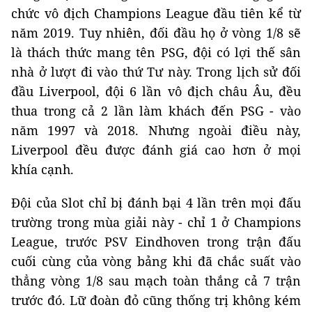
chức vô địch Champions League đầu tiên kể từ
năm 2019. Tuy nhiên, đối đầu họ ở vòng 1/8 sẽ
là thách thức mang tên PSG, đội có lợi thế sân
nhà ở lượt đi vào thứ Tư này. Trong lịch sử đối
đầu Liverpool, đội 6 lần vô địch châu Âu, đều
thua trong cả 2 lần làm khách đến PSG - vào
năm 1997 và 2018. Nhưng ngoài điều này,
Liverpool đều được đánh giá cao hơn ở mọi
khía cạnh.
Đội của Slot chỉ bị đánh bại 4 lần trên mọi đấu
trường trong mùa giải này - chỉ 1 ở Champions
League, trước PSV Eindhoven trong trận đấu
cuối cùng của vòng bảng khi đã chắc suất vào
thẳng vòng 1/8 sau mạch toàn thắng cả 7 trận
trước đó. Lữ đoàn đỏ cũng thống trị không kém