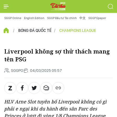
SGGP Online
English Edition
SGGP Đầu tư Tài chính
中文
SGGP Epaper
BÓNG ĐÁ QUỐC TẾ
CHAMPIONS LEAGUE
Liverpool không sợ thử thách mang
tên PSG
SGGPO
04/03/2025 05:57
HLV Arne Slot tuyên bố Liverpool không có gì
phải e ngại khi du hành đến sân Parc des
Princes ở lượt đi vòng 1/8 Champions League