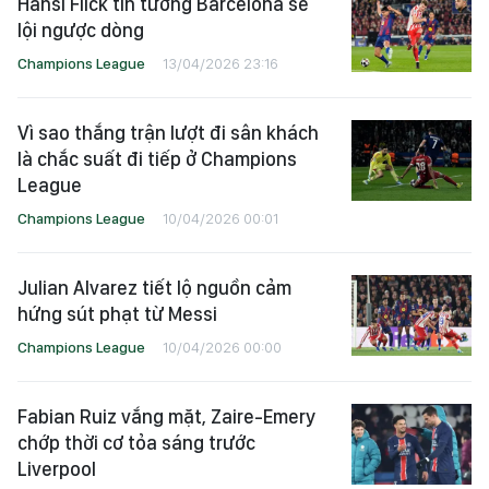
Hansi Flick tin tưởng Barcelona sẽ
lội ngược dòng
Champions League
13/04/2026 23:16
Vì sao thắng trận lượt đi sân khách
là chắc suất đi tiếp ở Champions
League
Champions League
10/04/2026 00:01
Julian Alvarez tiết lộ nguồn cảm
hứng sút phạt từ Messi
Champions League
10/04/2026 00:00
Fabian Ruiz vắng mặt, Zaire-Emery
chớp thời cơ tỏa sáng trước
Liverpool