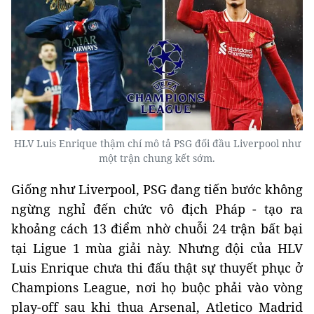
HLV Luis Enrique thậm chí mô tả PSG đối đầu Liverpool như
một trận chung kết sớm.
Giống như Liverpool, PSG đang tiến bước không
ngừng nghỉ đến chức vô địch Pháp - tạo ra
khoảng cách 13 điểm nhờ chuỗi 24 trận bất bại
tại Ligue 1 mùa giải này. Nhưng đội của HLV
Luis Enrique chưa thi đấu thật sự thuyết phục ở
Champions League, nơi họ buộc phải vào vòng
play-off sau khi thua Arsenal, Atletico Madrid