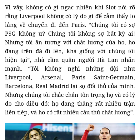
Vì vậy, không có gì ngạc nhiên khi Slot nói rõ
rằng Liverpool không có lý do gì để cảm thấy lo
lắng về chuyến đi đến Paris. “Chúng tôi có sợ
PSG không ư? Chúng tôi không sợ bất kỳ ai!
Nhưng tôi ấn tượng với chất lượng của họ, họ
đang trên đà đi lên, khá giống với chúng tôi
hiện tại”, nhà cầm quân người Hà Lan nhấn
mạnh. “Tôi không nghĩ những đội như
Liverpool, Arsenal, Paris Saint-Germain,
Barcelona, ​​Real Madrid lại sợ đối thủ của mình.
Nhưng chúng tôi chắc chắn tôn trọng họ và có lý
do cho điều đó: họ đang thắng rất nhiều trận
liên tiếp, và họ có rất nhiều cầu thủ chất lượng”.