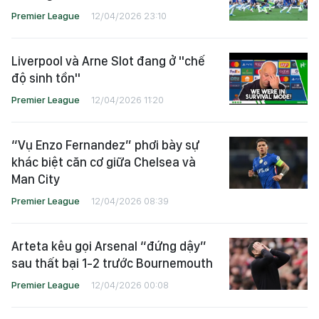
Premier League
12/04/2026 23:10
Liverpool và Arne Slot đang ở "chế
độ sinh tồn"
Premier League
12/04/2026 11:20
“Vụ Enzo Fernandez” phơi bày sự
khác biệt căn cơ giữa Chelsea và
Man City
Premier League
12/04/2026 08:39
Arteta kêu gọi Arsenal “đứng dậy”
sau thất bại 1-2 trước Bournemouth
Premier League
12/04/2026 00:08