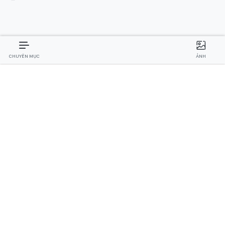
CHUYÊN MỤC
ẢNH