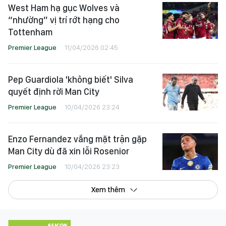
West Ham hạ gục Wolves và
“nhường” vị trí rớt hạng cho
Tottenham
Premier League
11/04/2026 02:45
Pep Guardiola 'không biết' Silva
quyết định rời Man City
Premier League
10/04/2026 23:24
Enzo Fernandez vắng mặt trận gặp
Man City dù đã xin lỗi Rosenior
Premier League
10/04/2026 23:23
Xem thêm