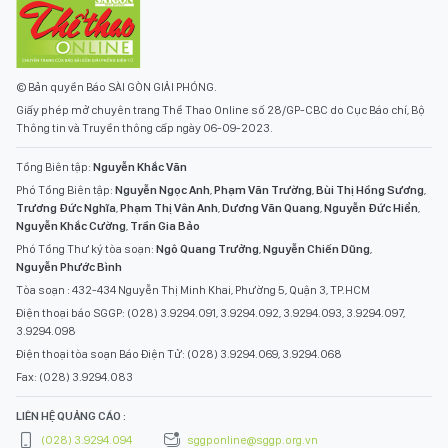
© Bản quyền Báo SÀI GÒN GIẢI PHÓNG.
Giấy phép mở chuyên trang Thể Thao Online số 28/GP-CBC do Cục Báo chí, Bộ
Thông tin và Truyền thông cấp ngày 06-09-2023.
Tổng Biên tập:
Nguyễn Khắc Văn
Phó Tổng Biên tập:
Nguyễn Ngọc Anh
,
Phạm Văn Trường
,
Bùi Thị Hồng Sương
,
Trương Đức Nghĩa
,
Phạm Thị Vân Anh
,
Dương Văn Quang
,
Nguyễn Đức Hiển
,
Nguyễn Khắc Cường
,
Trần Gia Bảo
Phó Tổng Thư ký tòa soạn:
Ngô Quang Trưởng
,
Nguyễn Chiến Dũng
,
Nguyễn Phước Bình
Tòa soạn : 432-434 Nguyễn Thị Minh Khai, Phường 5, Quận 3, TP.HCM
Điện thoại báo SGGP: (028) 3.9294.091, 3.9294.092, 3.9294.093, 3.9294.097,
3.9294.098
Điện thoại tòa soạn Báo Điện Tử: (028) 3.9294.069, 3.9294.068
Fax: (028) 3.9294.083
LIÊN HỆ QUẢNG CÁO :
(028) 3.9294.094
sggponline@sggp.org.vn