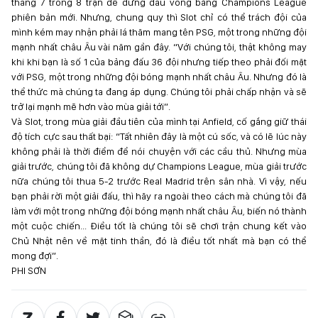
thắng 7 trong 8 trận để đứng đầu vòng bảng Champions League
phiên bản mới. Nhưng, chung quy thì Slot chỉ có thể trách đội của
mình kém may nhận phải lá thăm mang tên PSG, một trong những đội
mạnh nhất châu Âu vài năm gần đây. “Với chúng tôi, thật không may
khi khi bạn là số 1 của bảng đấu 36 đội nhưng tiếp theo phải đối mặt
với PSG, một trong những đội bóng mạnh nhất châu Âu. Nhưng đó là
thể thức mà chúng ta đang áp dụng. Chúng tôi phải chấp nhận và sẽ
trở lại mạnh mẽ hơn vào mùa giải tới”.
Và Slot, trong mùa giải đầu tiên của mình tại Anfield, cố gắng giữ thái
độ tích cực sau thất bại: “Tất nhiên đây là một cú sốc, và có lẽ lúc này
không phải là thời điểm để nói chuyện với các cầu thủ. Nhưng mùa
giải trước, chúng tôi đã không dự Champions League, mùa giải trước
nữa chúng tôi thua 5-2 trước Real Madrid trên sân nhà. Vì vậy, nếu
bạn phải rời một giải đấu, thì hãy ra ngoài theo cách mà chúng tôi đã
làm với một trong những đội bóng mạnh nhất châu Âu, biến nó thành
một cuộc chiến... Điều tốt là chúng tôi sẽ chơi trận chung kết vào
Chủ Nhật nên về mặt tinh thần, đó là điều tốt nhất mà bạn có thể
mong đợi”.
PHI SƠN