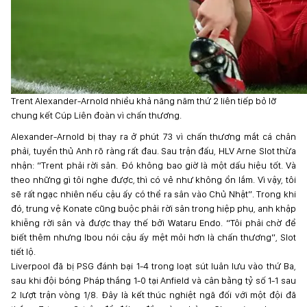
Trent Alexander-Arnold nhiều khả năng năm thứ 2 liên tiếp bỏ lỡ
chung kết Cúp Liên đoàn vì chấn thương.
Alexander-Arnold bị thay ra ở phút 73 vì chấn thương mắt cá chân
phải, tuyển thủ Anh rõ ràng rất đau. Sau trận đấu, HLV Arne Slot thừa
nhận: “Trent phải rời sân. Đó không bao giờ là một dấu hiệu tốt. Và
theo những gì tôi nghe được, thì có vẻ như không ổn lắm. Vì vậy, tôi
sẽ rất ngạc nhiên nếu cậu ấy có thể ra sân vào Chủ Nhật”. Trong khi
đó, trung vệ Konate cũng buộc phải rời sân trong hiệp phụ, anh khập
khiễng rời sân và được thay thế bởi Wataru Endo. “Tôi phải chờ để
biết thêm nhưng Ibou nói cậu ấy mệt mỏi hơn là chấn thương”, Slot
tiết lộ.
Liverpool đã bị PSG đánh bại 1-4 trong loạt sút luân lưu vào thứ Ba,
sau khi đội bóng Pháp thắng 1-0 tại Anfield và cân bằng tỷ số 1-1 sau
2 lượt trận vòng 1/8. Đây là kết thúc nghiệt ngã đối với một đội đã